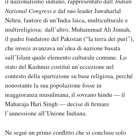
il nazionalismo indiano, rappresentato dall’
Indian
Notifiche mobile
National Congress
e dal suo leader Jawaharlal
Regala il Post
Nehru, fautore di un’India laica, multiculturale e
Hai bisogno di aiuto?
multireligiosa; dall’altro, Muhammad Ali Jinnah,
Esci
il padre fondatore del Pakistan (“la terra dei puri”),
che invece avanzava un’idea di nazione basata
sull’Islam quale elemento culturale comune. Lo
stato del Kashmir costituì un’eccezione nel
contesto della spartizione su base religiosa, perché
nonostante la sua popolazione fosse in
maggioranza musulmana, il sovrano hindu — il
Maharaja Hari Singh — decise di firmare
l’annessione all’Unione Indiana.
Ne seguì un primo conflitto che si concluse solo