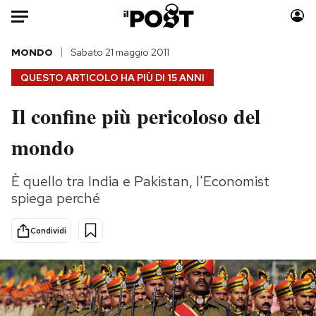
Auto
MONDO
Sabato 21 maggio 2011
QUESTO ARTICOLO HA PIÙ DI
15 ANNI
HOME
Il confine più pericoloso del
Italia
Moda
mondo
Mondo
Libri
Politica
Consumismi
È quello tra India e Pakistan, l'Economist
Tecnologia
Storie/Idee
spiega perché
Internet
Ok Boomer!
Scienza
Media
Condividi
Cultura
Europa
Economia
Altrecose
Sport
Mondiali calcio 2026