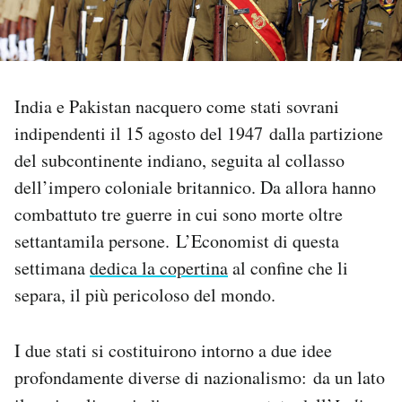
PODCAST
NEWSLETTER
India e Pakistan nacquero come stati sovrani
indipendenti il 15 agosto del 1947 dalla partizione
I MIEI PREFERITI
del subcontinente indiano, seguita al collasso
dell’impero coloniale britannico. Da allora hanno
combattuto tre guerre in cui sono morte oltre
SHOP
settantamila persone. L’Economist di questa
settimana
dedica la copertina
al confine che li
CALENDARIO
separa, il più pericoloso del mondo.
AREA PERSONALE
I due stati si costituirono intorno a due idee
Area Personale
profondamente diverse di nazionalismo: da un lato
Newsletter