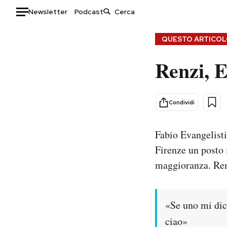
Newsletter
Podcast
Auto
QUESTO ARTICOLO
Renzi, E
HOME
Italia
Moda
Mondo
Libri
Condividi
Politica
Consumismi
Tecnologia
Storie/Idee
Fabio Evangelisti,
Internet
Ok Boomer!
Firenze un posto 
Scienza
Media
maggioranza. Ren
Cultura
Europa
Economia
Altrecose
Sport
Mondiali calcio 2026
«Se uno mi dic
ciao»