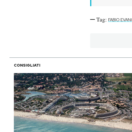
PODCAST
Tag:
FABIO EVAN
NEWSLETTER
I MIEI PREFERITI
CONSIGLIATI
SHOP
CALENDARIO
AREA PERSONALE
Area Personale
Newsletter