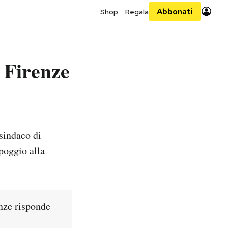
Abbonati
Shop
Regala
i Firenze
sindaco di
ppoggio alla
nze risponde