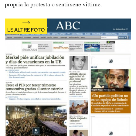
propria la protesta o sentirsene vittime.
Notifiche mobile
Regala il Post
Hai bisogno di aiuto?
Esci