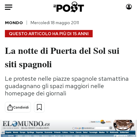
Auto
MONDO
Mercoledì 18 maggio 2011
QUESTO ARTICOLO HA PIÙ DI
15 ANNI
HOME
La notte di Puerta del Sol sui
Italia
Moda
siti spagnoli
Mondo
Libri
Politica
Consumismi
Le proteste nelle piazze spagnole stamattina
Tecnologia
Storie/Idee
guadagnano gli spazi maggiori nelle
Internet
Ok Boomer!
homepage dei giornali
Scienza
Media
Cultura
Europa
Condividi
Economia
Altrecose
Sport
Mondiali calcio 2026