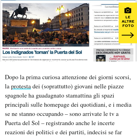
PODCAST
LE
ALTRE
FOTO
NEWSLETTER
I MIEI PREFERITI
SHOP
Dopo la prima curiosa attenzione dei giorni scorsi,
la
protesta
dei (soprattutto) giovani nelle piazze
CALENDARIO
spagnole ha guadagnato stamattina gli spazi
principali sulle homepage dei quotidiani, e i media
se ne stanno occupando – sono arrivate le tv a
AREA PERSONALE
Puerta del Sol – registrando anche le incerte
Area Personale
reazioni dei politici e dei partiti, indecisi se far
Newsletter