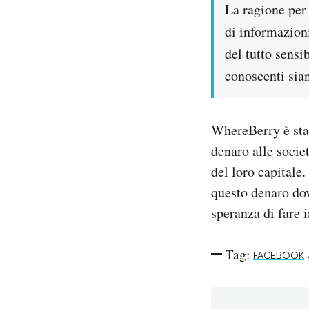
La ragione per
di informazioni
del tutto sensi
conoscenti sian
WhereBerry è stat
denaro alle socie
del loro capitale
questo denaro dov
speranza di fare 
Tag:
FACEBOOK