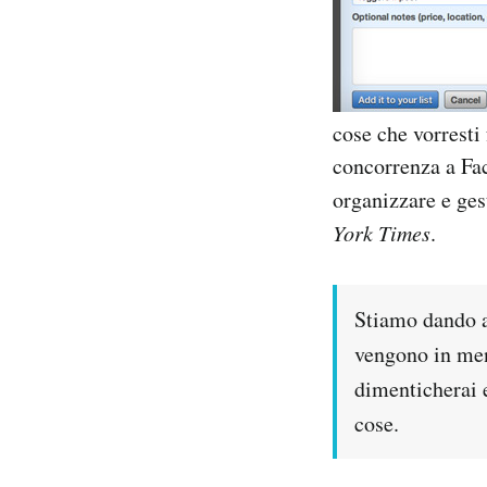
Notifiche mobile
Regala il Post
Hai bisogno di aiuto?
Esci
cose che vorresti 
concorrenza a Fac
organizzare e gest
York Times
.
Stiamo dando al
vengono in ment
dimenticherai e
cose.