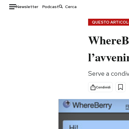
Newsletter
Podcast
Auto
QUESTO ARTICOLO
WhereBe
HOME
Italia
Moda
l’avveni
Mondo
Libri
Politica
Consumismi
Serve a condivi
Tecnologia
Storie/Idee
Internet
Ok Boomer!
Condividi
Scienza
Media
Cultura
Europa
Economia
Altrecose
Sport
Mondiali calcio 2026