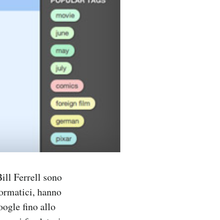
ll Ferrell sono
formatici, hanno
oogle fino allo