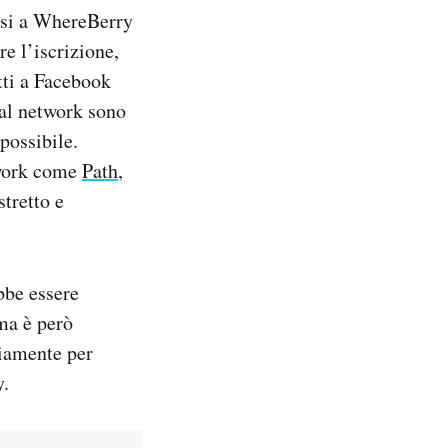
ersi a WhereBerry
re l’iscrizione,
tti a Facebook
ial network sono
 possibile.
etwork come
Path
,
tretto e
bbe essere
ma è però
riamente per
y.