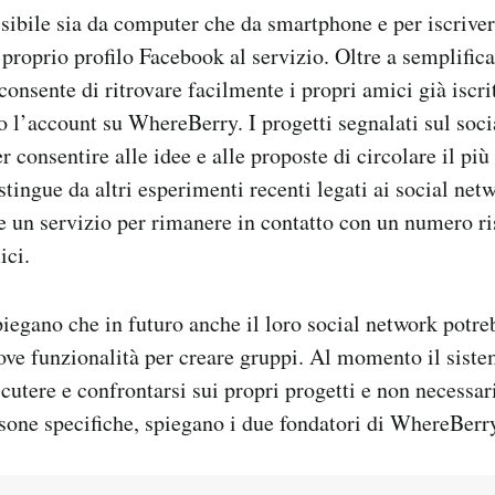
ssibile sia da computer che da smartphone e per iscriv
 proprio profilo Facebook al servizio. Oltre a semplifica
consente di ritrovare facilmente i propri amici già iscri
o l’account su WhereBerry. I progetti segnalati sul soc
per consentire alle idee e alle proposte di circolare il più
tingue da altri esperimenti recenti legati ai social n
e un servizio per rimanere in contatto con un numero ris
ici.
iegano che in futuro anche il loro social network potre
ove funzionalità per creare gruppi. Al momento il siste
scutere e confrontarsi sui propri progetti e non necessa
rsone specifiche, spiegano i due fondatori di WhereBerr