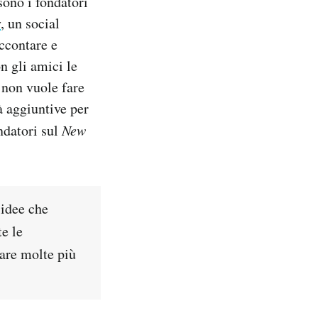
sono i fondatori
y
, un social
ccontare e
n gli amici le
e non vuole fare
à aggiuntive per
ndatori sul
New
 idee che
te le
fare molte più