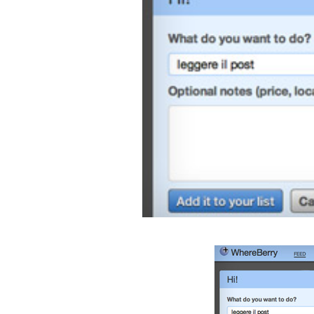
PODCAST
NEWSLETTER
I MIEI PREFERITI
SHOP
CALENDARIO
AREA PERSONALE
Area Personale
Newsletter