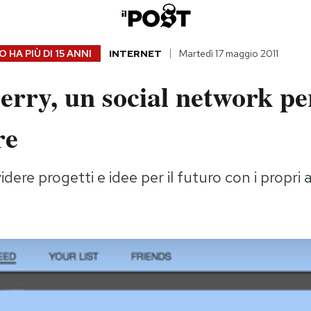
 HA PIÙ DI
15 ANNI
INTERNET
Martedì 17 maggio 2011
rry, un social network pe
re
dere progetti e idee per il futuro con i propri 