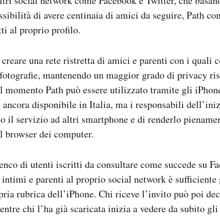
altri social network come Facebook e Twitter, che basano
sibilità di avere centinaia di amici da seguire, Path con
i al proprio profilo.
 creare una rete ristretta di amici e parenti con i quali 
e fotografie, mantenendo un maggior grado di privacy risp
l momento Path può essere utilizzato tramite gli iPhon
 ancora disponibile in Italia, ma i responsabili dell’ini
to il servizio ad altri smartphone e di renderlo piename
il browser dei computer.
enco di utenti iscritti da consultare come succede su F
intimi e parenti al proprio social network è sufficiente
pria rubrica dell’iPhone. Chi riceve l’invito può poi dec
entre chi l’ha già scaricata inizia a vedere da subito gl