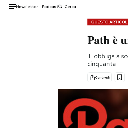
Newsletter
Podcast
Auto
QUESTO ARTICOLO
Path è u
HOME
Italia
Moda
Ti obbliga a sc
Mondo
Libri
cinquanta
Politica
Consumismi
Tecnologia
Storie/Idee
Condividi
Internet
Ok Boomer!
Scienza
Media
Cultura
Europa
Economia
Altrecose
Sport
Mondiali calcio 2026