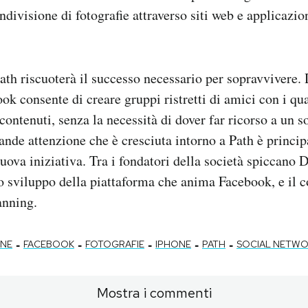
ndivisione di fotografie attraverso siti web e applicazio
 Path riscuoterà il successo necessario per sopravvivere.
ok consente di creare gruppi ristretti di amici con i qu
 contenuti, senza la necessità di dover far ricorso a un 
rande attenzione che è cresciuta intorno a Path è princi
uova iniziativa. Tra i fondatori della società spiccano 
o sviluppo della piattaforma che anima Facebook, e il c
anning.
-
-
-
-
-
ONE
FACEBOOK
FOTOGRAFIE
IPHONE
PATH
SOCIAL NETW
Mostra i commenti