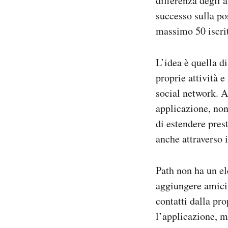
differenza degli 
Notifiche mobile
successo sulla pos
Regala il Post
massimo 50 iscritt
Hai bisogno di aiuto?
Esci
L’idea è quella di
proprie attività 
social network. A
applicazione, non
di estendere pres
anche attraverso 
Path non ha un el
aggiungere amici 
contatti dalla pro
l’applicazione, m