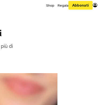
Abbonati
Shop
Regala
i
più di