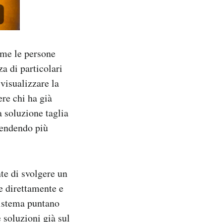
ome le persone
za di particolari
visualizzare la
ere chi ha già
a soluzione taglia
 rendendo più
nte di svolgere un
e direttamente e
sistema puntano
 soluzioni già sul