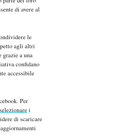
 parte del loro
sente di avere al
condividere le
etto agli altri
e grazie a una
ziativa confidano
nte accessibile
acebook. Per
selezionare
i
idere di scaricare
i aggiornamenti