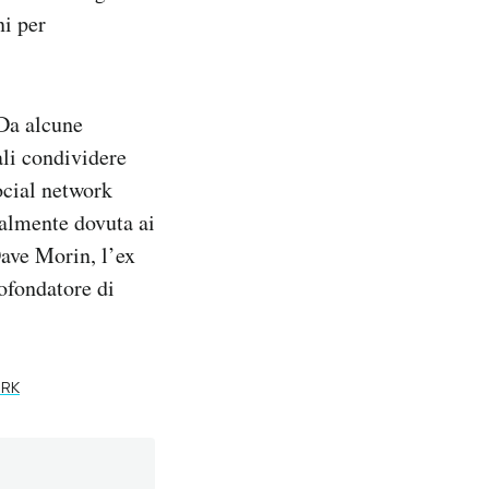
ni per
 Da alcune
ali condividere
social network
palmente dovuta ai
Dave Morin, l’ex
ofondatore di
ORK