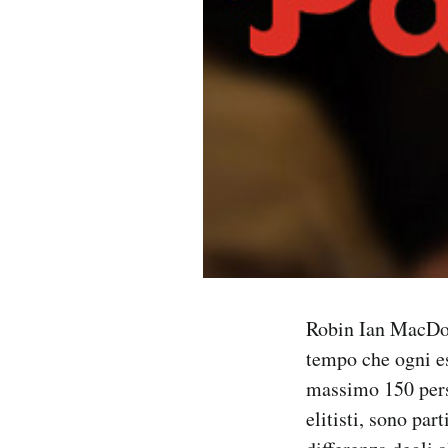
PODCAST
NEWSLETTER
I MIEI PREFERITI
SHOP
CALENDARIO
Robin Ian MacDon
tempo che ogni e
AREA PERSONALE
massimo 150 pers
Area Personale
elitisti, sono par
Newsletter