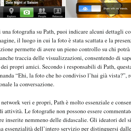
una fotografia su Path, puoi indicare alcuni dettagli c
gine, il luogo in cui la foto è stata scattata e la presen
azione permette di avere un pieno controllo su chi potrà 
e anche traccia delle visualizzazioni, consentendo di sap
dei propri amici. Secondo i responsabili di Path, quest
omanda “Ehi, la foto che ho condiviso l’hai già vista?”,
onale la conversazione.
l network veri e propri, Path è molto essenziale e conse
i attività. Le fotografie non possono essere commentat
e inserite nemmeno delle didascalie. Gli ideatori del 
 essenzialità dell’intero servizio per distinguersi dalle