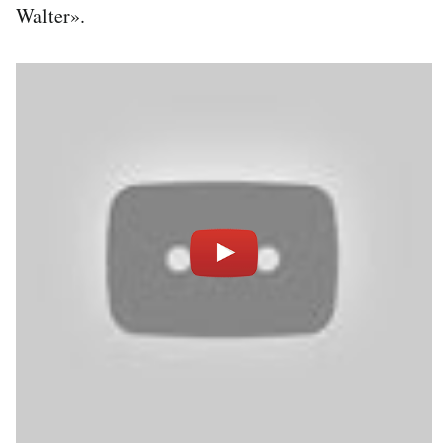
Walter».
Notifiche mobile
Regala il Post
Hai bisogno di aiuto?
Esci