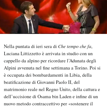
PODCAST
NEWSLETTER
I MIEI PREFERITI
Nella puntata di ieri sera di
Che tempo che fa
,
Luciana Littizzetto è arrivata in studio con un
SHOP
cappello da alpino per ricordare l’Adunata degli
Alpini avvenuta nel fine settimana a Torino. Poi si
CALENDARIO
è occupata dei bombardamenti in Libia, della
beatificazione di Giovanni Paolo II, del
AREA PERSONALE
matrimonio reale nel Regno Unito, della cattura e
dell’uccisione di Osama bin Laden e infine di un
Area Personale
nuovo metodo contraccettivo per «sostenere il
Newsletter