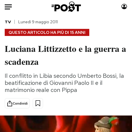
Auto
TV
Lunedì 9 maggio 2011
QUESTO ARTICOLO HA PIÙ DI
15 ANNI
HOME
Luciana Littizzetto e la guerra a
Italia
Moda
scadenza
Mondo
Libri
Politica
Consumismi
Il conflitto in Libia secondo Umberto Bossi, la
Tecnologia
Storie/Idee
beatificazione di Giovanni Paolo II e il
Internet
Ok Boomer!
matrimonio reale con Pippa
Scienza
Media
Cultura
Europa
Condividi
Economia
Altrecose
Sport
Mondiali calcio 2026