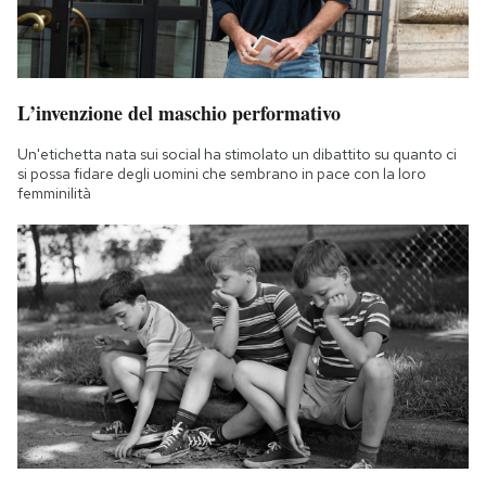
L’invenzione del maschio performativo
Un'etichetta nata sui social ha stimolato un dibattito su quanto ci
si possa fidare degli uomini che sembrano in pace con la loro
femminilità