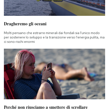
Notifiche mobile
Regala il Post
Hai bisogno di aiuto?
Dragheremo gli oceani
Esci
Molti pensano che estrarre minerali dai fondali sia l'unico modo
per sostenere lo sviluppo e la transizione verso l'energia pulita, ma
ci sono rischi enormi
Perché non riusciamo a smettere di scrollare