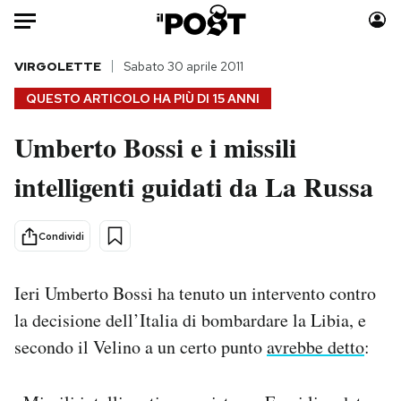
Auto
VIRGOLETTE
Sabato 30 aprile 2011
QUESTO ARTICOLO HA PIÙ DI
15 ANNI
HOME
Umberto Bossi e i missili
Italia
Moda
intelligenti guidati da La Russa
Mondo
Libri
Politica
Consumismi
Tecnologia
Storie/Idee
Condividi
Internet
Ok Boomer!
Scienza
Media
Ieri Umberto Bossi ha tenuto un intervento contro
Cultura
Europa
la decisione dell’Italia di bombardare la Libia, e
Economia
Altrecose
secondo il Velino a un certo punto
avrebbe detto
:
Sport
Mondiali calcio 2026