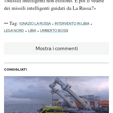
«Missili intelligenti non esistono. E poi li vedete
dei missili intelligenti guidati da La Russa?»
PODCAST
Tag:
-
-
IGNAZIO LA RUSSA
INTERVENTO IN LIBIA
NEWSLETTER
-
-
LEGA NORD
LIBIA
UMBERTO BOSSI
I MIEI PREFERITI
Mostra i commenti
SHOP
CONSIGLIATI
CALENDARIO
AREA PERSONALE
Area Personale
Newsletter