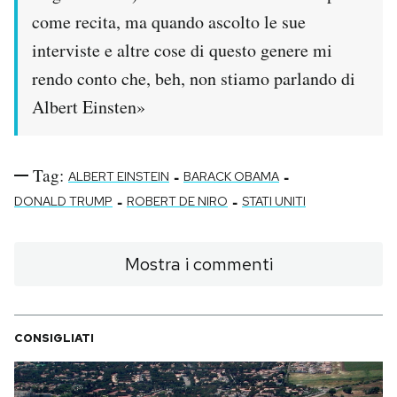
Notifiche mobile
come recita, ma quando ascolto le sue
Regala il Post
interviste e altre cose di questo genere mi
Hai bisogno di aiuto?
rendo conto che, beh, non stiamo parlando di
Esci
Albert Einsten»
Tag:
-
-
ALBERT EINSTEIN
BARACK OBAMA
-
-
DONALD TRUMP
ROBERT DE NIRO
STATI UNITI
Mostra i commenti
CONSIGLIATI