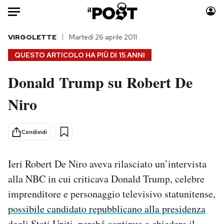
Auto
VIRGOLETTE
Martedì 26 aprile 2011
QUESTO ARTICOLO HA PIÙ DI
15 ANNI
HOME
Donald Trump su Robert De
Italia
Moda
Niro
Mondo
Libri
Politica
Consumismi
Tecnologia
Storie/Idee
Condividi
Internet
Ok Boomer!
Scienza
Media
Ieri Robert De Niro aveva rilasciato un’intervista
Cultura
Europa
alla NBC in cui criticava Donald Trump, celebre
Economia
Altrecose
imprenditore e personaggio televisivo statunitense,
Sport
Mondiali calcio 2026
possibile candidato repubblicano alla presidenza
degli Stati Uniti
, perché continua a chiedere il