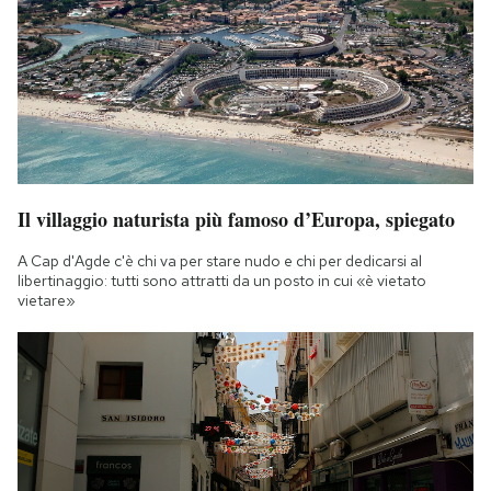
Il villaggio naturista più famoso d’Europa, spiegato
A Cap d'Agde c'è chi va per stare nudo e chi per dedicarsi al
libertinaggio: tutti sono attratti da un posto in cui «è vietato
vietare»