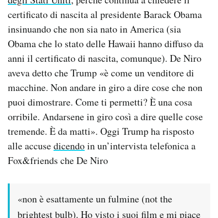
certificato di nascita al presidente Barack Obama
PODCAST
insinuando che non sia nato in America (sia
Obama che lo stato delle Hawaii hanno diffuso da
NEWSLETTER
anni il certificato di nascita, comunque). De Niro
aveva detto che Trump «è come un venditore di
I MIEI PREFERITI
macchine. Non andare in giro a dire cose che non
puoi dimostrare. Come ti permetti? È una cosa
orribile. Andarsene in giro così a dire quelle cose
SHOP
tremende. È da matti». Oggi Trump ha risposto
alle accuse
dicendo
in un’intervista telefonica a
CALENDARIO
Fox&friends che De Niro
AREA PERSONALE
«non è esattamente un fulmine (not the
Area Personale
brightest bulb). Ho visto i suoi film e mi piace
Newsletter