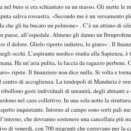
ma nel buio si era schiantato su un masso. Gli mette le m
 sputa saliva rossastra. «Secondo me è un versamento ple
la che gli ha bucato un polmone» . C’è un attimo di sil
 in paese, all’ospedale. Almeno gli danno un Ibruprofene
re il dolore. Glielo riporto indietro, lo giuro» . Il fina
negli occhi. L’aspirante medico studia alla Sapienza, è 
timana. Ha un’aria pulita, la faccia da ragazzo perbene. 
uro» ripete. Il finanziere non dice nulla. Si volta e torna
el centro di accoglienza. La tendopoli di Manduria è or
ribollono gesti individuali di umanità, degli abitanti e
perdono nel caos collettivo. In una sola notte la struttur
spetto inquietante. Intorno al campo sono sorti pali met
ll’interno, che dovranno sostenere una cancellata più m
tivo di venerdì, con 700 migranti che correvano per la 