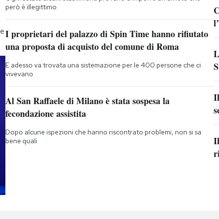
però è illegittimo
C
l
he
I proprietari del palazzo di Spin Time hanno rifiutato
una proposta di acquisto del comune di Roma
L
S
E adesso va trovata una sistemazione per le 400 persone che ci
vivevano
I
Al San Raffaele di Milano è stata sospesa la
s
fecondazione assistita
Dopo alcune ispezioni che hanno riscontrato problemi, non si sa
I
bene quali
r