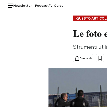
Newsletter
Podcast
Auto
QUESTO ARTICOLO
Le foto 
HOME
Italia
Moda
Strumenti utili
Mondo
Libri
Politica
Consumismi
Condividi
Tecnologia
Storie/Idee
Internet
Ok Boomer!
Scienza
Media
Cultura
Europa
Economia
Altrecose
Sport
Mondiali calcio 2026