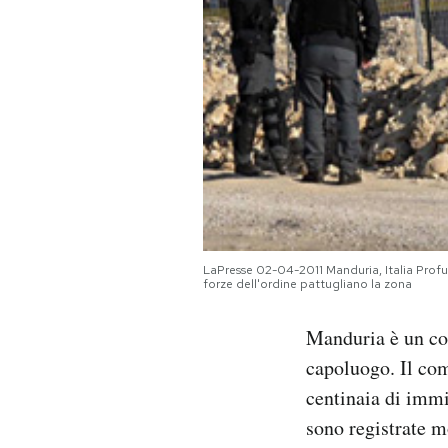
PODCAST
NEWSLETTER
I MIEI PREFERITI
SHOP
LaPresse 02-04-2011 Manduria, Italia Profu
forze dell'ordine pattugliano la zona
CALENDARIO
Manduria è un com
capoluogo. Il com
AREA PERSONALE
centinaia di immi
Area Personale
sono registrate m
Newsletter