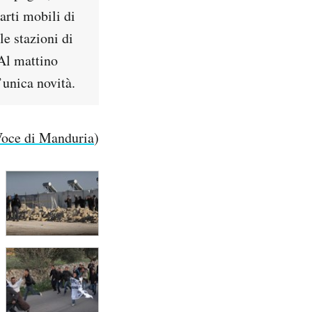
arti mobili di
e stazioni di
 Al mattino
’unica novità.
Voce di Manduria
)