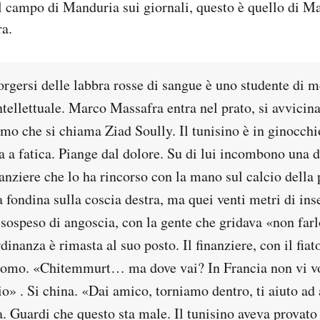
l campo di Manduria sui giornali, questo è quello di M
ra.
rgersi delle labbra rosse di sangue è uno studente di m
ntellettuale. Marco Massafra entra nel prato, si avvicin
o che si chiama Ziad Soully. Il tunisino è in ginocchio
 a fatica. Piange dal dolore. Su di lui incombono una d
nanziere che lo ha rincorso con la mano sul calcio della 
la fondina sulla coscia destra, ma quei venti metri di i
 sospeso di angoscia, con la gente che gridava «non farl
dinanza è rimasta al suo posto. Il finanziere, con il fiat
omo. «Chitemmurt… ma dove vai? In Francia non vi vo
o» . Si china. «Dai amico, torniamo dentro, ti aiuto ad a
. Guardi che questo sta male. Il tunisino aveva provato