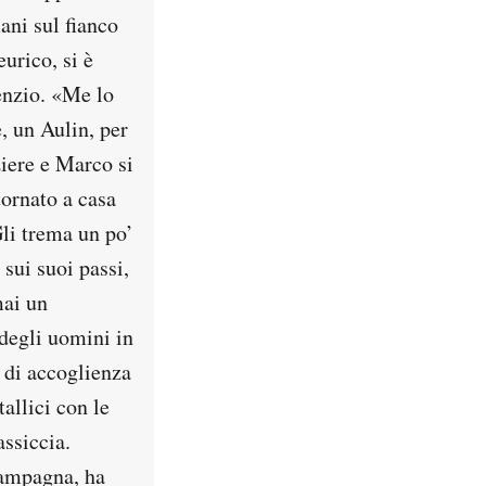
ani sul fianco
urico, si è
enzio. «Me lo
, un Aulin, per
nziere e Marco si
tornato a casa
Gli trema un po’
 sui suoi passi,
mai un
 degli uomini in
a di accoglienza
allici con le
assiccia.
campagna, ha