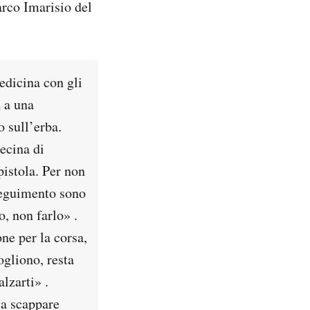
arco Imarisio del
edicina con gli
a a una
 sull’erba.
ecina di
pistola. Per non
nseguimento sono
o, non farlo» .
one per la corsa,
gliono, resta
lzarti» .
 a scappare