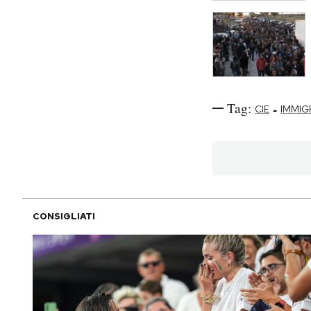
Tag:
-
CIE
IMMIG
CONSIGLIATI