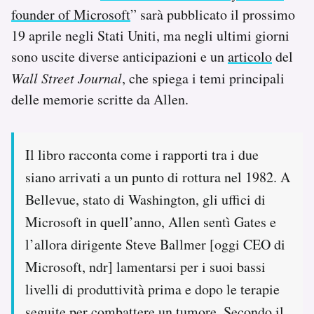
Notifiche mobile
founder of Microsoft
” sarà pubblicato il prossimo
Regala il Post
19 aprile negli Stati Uniti, ma negli ultimi giorni
Hai bisogno di aiuto?
sono uscite diverse anticipazioni e un
articolo
del
Esci
Wall Street Journal
, che spiega i temi principali
delle memorie scritte da Allen.
Il libro racconta come i rapporti tra i due
siano arrivati a un punto di rottura nel 1982. A
Bellevue, stato di Washington, gli uffici di
Microsoft in quell’anno, Allen sentì Gates e
l’allora dirigente Steve Ballmer [oggi CEO di
Microsoft, ndr] lamentarsi per i suoi bassi
livelli di produttività prima e dopo le terapie
seguite per combattere un tumore. Secondo il