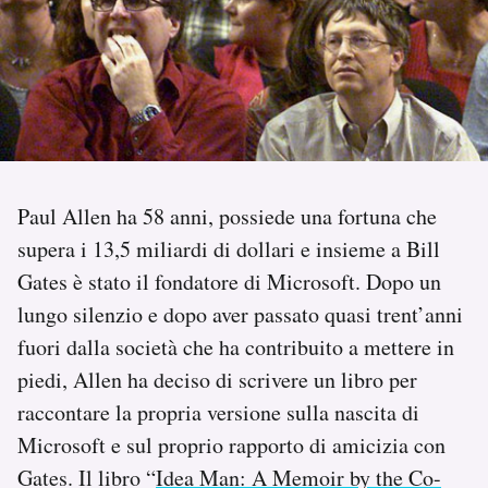
PODCAST
NEWSLETTER
I MIEI PREFERITI
Paul Allen ha 58 anni, possiede una fortuna che
supera i 13,5 miliardi di dollari e insieme a Bill
SHOP
Gates è stato il fondatore di Microsoft. Dopo un
lungo silenzio e dopo aver passato quasi trent’anni
CALENDARIO
fuori dalla società che ha contribuito a mettere in
piedi, Allen ha deciso di scrivere un libro per
AREA PERSONALE
raccontare la propria versione sulla nascita di
Microsoft e sul proprio rapporto di amicizia con
Area Personale
Gates. Il libro “
Idea Man: A Memoir by the Co-
Newsletter