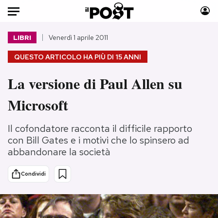
Auto
LIBRI
Venerdì 1 aprile 2011
QUESTO ARTICOLO HA PIÙ DI
15 ANNI
HOME
La versione di Paul Allen su
Italia
Moda
Mondo
Libri
Microsoft
Politica
Consumismi
Tecnologia
Storie/Idee
Il cofondatore racconta il difficile rapporto
Internet
Ok Boomer!
con Bill Gates e i motivi che lo spinsero ad
abbandonare la società
Scienza
Media
Cultura
Europa
Condividi
Economia
Altrecose
Sport
Mondiali calcio 2026