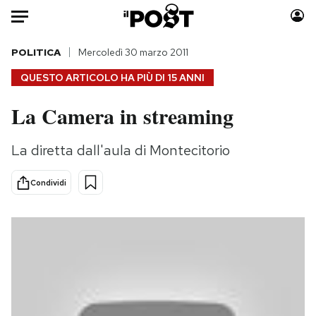
Auto
POLITICA
Mercoledì 30 marzo 2011
QUESTO ARTICOLO HA PIÙ DI
15 ANNI
HOME
La Camera in streaming
Italia
Moda
Mondo
Libri
La diretta dall'aula di Montecitorio
Politica
Consumismi
Tecnologia
Storie/Idee
Condividi
Internet
Ok Boomer!
Scienza
Media
Cultura
Europa
Economia
Altrecose
Sport
Mondiali calcio 2026