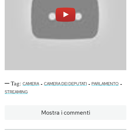
PODCAST
NEWSLETTER
I MIEI PREFERITI
SHOP
Tag:
-
-
-
CAMERA
CAMERA DEI DEPUTATI
PARLAMENTO
CALENDARIO
STREAMING
AREA PERSONALE
Mostra i commenti
Area Personale
Newsletter