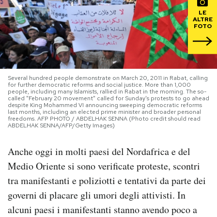
LE
PODCAST
ALTRE
FOTO
NEWSLETTER
Several hundred people demonstrate on March 20, 2011 in Rabat, calling
I MIEI PREFERITI
for further democratic reforms and social justice. More than 1,000
people, including many Islamists, rallied in Rabat in the morning. The so-
called "February 20 movement" called for Sunday's protests to go ahead
despite King Mohammed VI announcing sweeping democratic reforms
last months, including an elected prime minister and broader personal
SHOP
freedoms. AFP PHOTO / ABDELHAK SENNA (Photo credit should read
ABDELHAK SENNA/AFP/Getty Images)
CALENDARIO
Anche oggi in molti paesi del Nordafrica e del
Medio Oriente si sono verificate proteste, scontri
tra manifestanti e poliziotti e tentativi da parte dei
AREA PERSONALE
governi di placare gli umori degli attivisti. In
Area Personale
alcuni paesi i manifestanti stanno avendo poco a
Newsletter