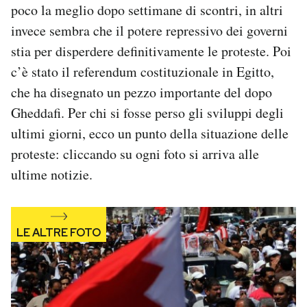
poco la meglio dopo settimane di scontri, in altri
Notifiche mobile
invece sembra che il potere repressivo dei governi
Regala il Post
Hai bisogno di aiuto?
stia per disperdere definitivamente le proteste. Poi
Esci
c’è stato il referendum costituzionale in Egitto,
che ha disegnato un pezzo importante del dopo
Gheddafi. Per chi si fosse perso gli sviluppi degli
ultimi giorni, ecco un punto della situazione delle
proteste: cliccando su ogni foto si arriva alle
ultime notizie.