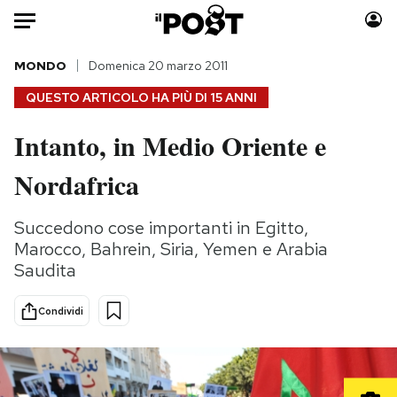
Auto
MONDO
Domenica 20 marzo 2011
QUESTO ARTICOLO HA PIÙ DI
15 ANNI
HOME
Intanto, in Medio Oriente e
Italia
Moda
Nordafrica
Mondo
Libri
Politica
Consumismi
Succedono cose importanti in Egitto,
Tecnologia
Storie/Idee
Marocco, Bahrein, Siria, Yemen e Arabia
Internet
Ok Boomer!
Saudita
Scienza
Media
Cultura
Europa
Condividi
Economia
Altrecose
Sport
Mondiali calcio 2026