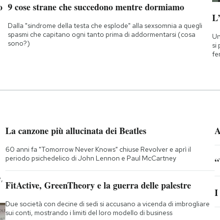
o
9 cose strane che succedono mentre dormiamo
L
Dalla "sindrome della testa che esplode" alla sexsomnia a quegli
spasmi che capitano ogni tanto prima di addormentarsi (cosa
Un
sono?)
si
fe
La canzone più allucinata dei Beatles
A
60 anni fa "Tomorrow Never Knows" chiuse Revolver e aprì il
periodo psichedelico di John Lennon e Paul McCartney
“
,
FitActive, GreenTheory e la guerra delle palestre
I
Due società con decine di sedi si accusano a vicenda di imbrogliare
sui conti, mostrando i limiti del loro modello di business