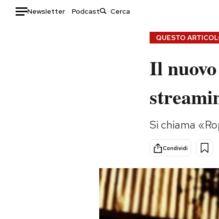
Newsletter
Podcast
Auto
QUESTO ARTICOLO
Il nuovo
HOME
Italia
Moda
streami
Mondo
Libri
Politica
Consumismi
Si chiama «Rope
Tecnologia
Storie/Idee
Internet
Ok Boomer!
Condividi
Scienza
Media
Cultura
Europa
Economia
Altrecose
Sport
Mondiali calcio 2026