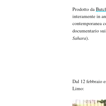
Notifiche mobile
Prodotto da
Butc
Regala il Post
interamente in an
Hai bisogno di aiuto?
Esci
contemporanea co
documentario sui
Sahara
).
Dal 12 febbraio e
Limo: