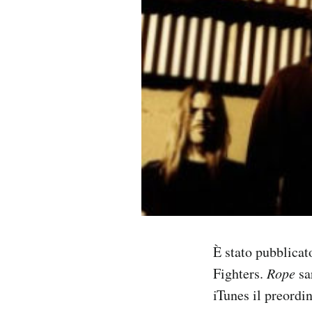
PODCAST
NEWSLETTER
I MIEI PREFERITI
SHOP
CALENDARIO
È stato pubblicat
AREA PERSONALE
Fighters.
Rope
sar
Area Personale
iTunes il preordi
Newsletter