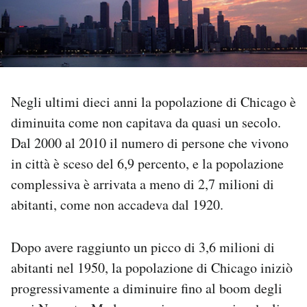
PODCAST
NEWSLETTER
Negli ultimi dieci anni la popolazione di Chicago è
I MIEI PREFERITI
diminuita come non capitava da quasi un secolo.
Dal 2000 al 2010 il numero di persone che vivono
in città è sceso del 6,9 percento, e la popolazione
SHOP
complessiva è arrivata a meno di 2,7 milioni di
abitanti, come non accadeva dal 1920.
CALENDARIO
Dopo avere raggiunto un picco di 3,6 milioni di
AREA PERSONALE
abitanti nel 1950, la popolazione di Chicago iniziò
Area Personale
progressivamente a diminuire fino al boom degli
Newsletter