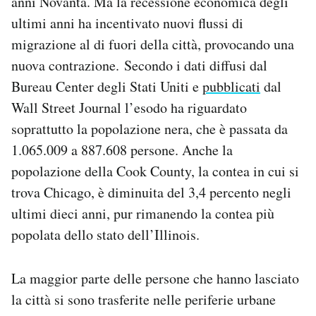
anni Novanta. Ma la recessione economica degli
Notifiche mobile
ultimi anni ha incentivato nuovi flussi di
Regala il Post
migrazione al di fuori della città, provocando una
Hai bisogno di aiuto?
nuova contrazione. Secondo i dati diffusi dal
Esci
Bureau Center degli Stati Uniti e
pubblicati
dal
Wall Street Journal l’esodo ha riguardato
soprattutto la popolazione nera, che è passata da
1.065.009 a 887.608 persone. Anche la
popolazione della Cook County, la contea in cui si
trova Chicago, è diminuita del 3,4 percento negli
ultimi dieci anni, pur rimanendo la contea più
popolata dello stato dell’Illinois.
La maggior parte delle persone che hanno lasciato
la città si sono trasferite nelle periferie urbane