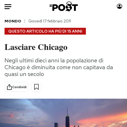
Auto
MONDO
Giovedì 17 febbraio 2011
QUESTO ARTICOLO HA PIÙ DI
15 ANNI
HOME
Lasciare Chicago
Italia
Moda
Mondo
Libri
Negli ultimi dieci anni la popolazione di
Politica
Consumismi
Chicago è diminuita come non capitava da
Tecnologia
Storie/Idee
quasi un secolo
Internet
Ok Boomer!
Condividi
Scienza
Media
Cultura
Europa
Economia
Altrecose
Sport
Mondiali calcio 2026