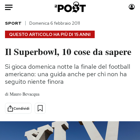
Auto
SPORT
Domenica 6 febbraio 2011
QUESTO ARTICOLO HA PIÙ DI
15 ANNI
HOME
Il Superbowl, 10 cose da sapere
Italia
Moda
Mondo
Libri
Si gioca domenica notte la finale del football
Politica
Consumismi
americano: una guida anche per chi non ha
Tecnologia
Storie/Idee
seguito niente finora
Internet
Ok Boomer!
di
Mauro Bevacqua
Scienza
Media
Cultura
Europa
Condividi
Economia
Altrecose
Sport
Mondiali calcio 2026