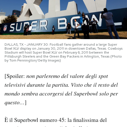
PODCAST
NEWSLETTER
DALLAS, TX - JANUARY 30: Football fans gather around a large Super
Bowl XLV display on January 30, 2011 in downtown Dallas, Texas. Cowboys
I MIEI PREFERITI
Stadium will host Super Bowl XLV on February 6, 2011 between the
Pittsburgh Steelers and the Green Bay Packers in Arlington, Texas (Photo
by Tom Pennington/Getty Images)
SHOP
[Spoiler:
non parleremo del valore degli spot
televisivi durante la partita. Visto che il resto del
CALENDARIO
mondo sembra accorgersi del Superbowl solo per
questo…
]
AREA PERSONALE
Area Personale
È il Superbowl numero 45: la finalissima del
Newsletter