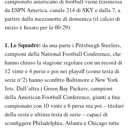
campionato americano di football viene trasmessa
Notifiche mobile
da ESPN America, canale 214 di SKY e dalla 7, a
Regala il Post
partire dalla mezzanotte di domenica (il calcio di
Hai bisogno di aiuto?
inizio è fissato per le 00:29).
Esci
1. Le Squadre:
da una parte i Pittsburgh Steelers,
campioni della National Football Conference, che
hanno chiuso la stagione regolare con un record di
12 vinte e 4 perse e poi nei playoff (come testa di
serie n°2) hanno sconfitto Baltimore e New York
Jets. Dall’altra i Green Bay Packers, campioni
della American Football Conference, giunti a fine
campionato con 10 vinte e 6 perse ma poi – titolari
della sesta e ultima testa di serie – capaci di
sconfiggere Philadelphia, Atlanta e Chicago tutte