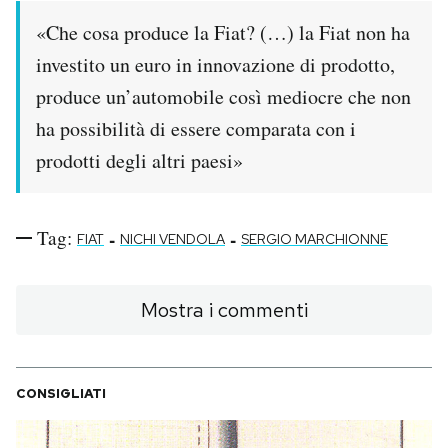
«Che cosa produce la Fiat? (…) la Fiat non ha
PODCAST
investito un euro in innovazione di prodotto,
produce un’automobile così mediocre che non
NEWSLETTER
ha possibilità di essere comparata con i
prodotti degli altri paesi»
I MIEI PREFERITI
Tag:
-
-
SHOP
FIAT
NICHI VENDOLA
SERGIO MARCHIONNE
CALENDARIO
Mostra i commenti
AREA PERSONALE
CONSIGLIATI
Area Personale
Newsletter