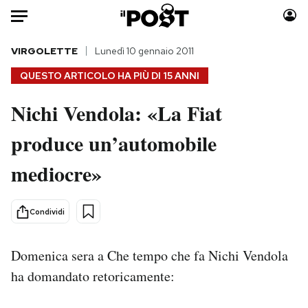
Auto
VIRGOLETTE
Lunedì 10 gennaio 2011
QUESTO ARTICOLO HA PIÙ DI
15 ANNI
HOME
Nichi Vendola: «La Fiat
Italia
Moda
produce un’automobile
Mondo
Libri
Politica
Consumismi
mediocre»
Tecnologia
Storie/Idee
Internet
Ok Boomer!
Condividi
Scienza
Media
Cultura
Europa
Domenica sera a Che tempo che fa Nichi Vendola
Economia
Altrecose
ha domandato retoricamente:
Sport
Mondiali calcio 2026