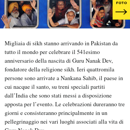
FOTO
PODCAST
NEWSLETTER
Migliaia di sikh stanno arrivando in Pakistan da
I MIEI PREFERITI
tutto il mondo per celebrare il 541esimo
anniversario della nascita di Guru Nanak Dev,
fondatore della religione sikh. Ieri quattromila
SHOP
persone sono arrivate a Nankana Sahib, il paese in
cui nacque il santo, su treni speciali partiti
CALENDARIO
dall’India che sono stati messi a disposizione
apposta per l’evento. Le celebrazioni dureranno tre
AREA PERSONALE
giorni e consisteranno principalmente in un
Area Personale
pellegrinaggio nei vari luoghi associati alla vita di
Newsletter