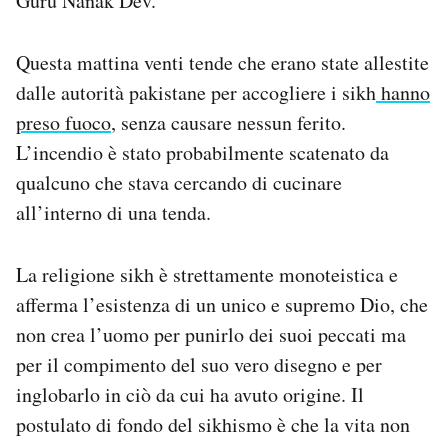
Guru Nanak Dev.
Notifiche mobile
Regala il Post
Questa mattina venti tende che erano state allestite
Hai bisogno di aiuto?
dalle autorità pakistane per accogliere i sikh
hanno
Esci
preso fuoco
, senza causare nessun ferito.
L’incendio è stato probabilmente scatenato da
qualcuno che stava cercando di cucinare
all’interno di una tenda.
La religione sikh è strettamente monoteistica e
afferma l’esistenza di un unico e supremo Dio, che
non crea l’uomo per punirlo dei suoi peccati ma
per il compimento del suo vero disegno e per
inglobarlo in ciò da cui ha avuto origine. Il
postulato di fondo del sikhismo è che la vita non