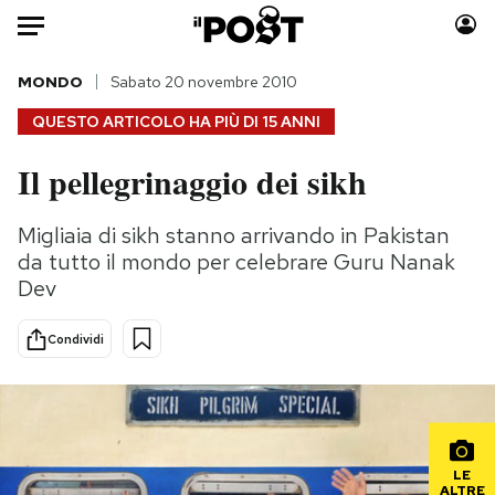
Auto
MONDO
Sabato 20 novembre 2010
QUESTO ARTICOLO HA PIÙ DI
15 ANNI
HOME
Il pellegrinaggio dei sikh
Italia
Moda
Mondo
Libri
Migliaia di sikh stanno arrivando in Pakistan
Politica
Consumismi
da tutto il mondo per celebrare Guru Nanak
Tecnologia
Storie/Idee
Dev
Internet
Ok Boomer!
Condividi
Scienza
Media
Cultura
Europa
Economia
Altrecose
Sport
Mondiali calcio 2026
LE
ALTRE