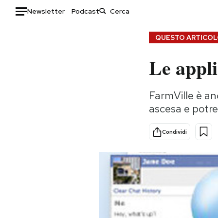
Newsletter
Podcast
Auto
QUESTO ARTICOLO
Le appli
HOME
Italia
Moda
FarmVille è an
Mondo
Libri
ascesa e potre
Politica
Consumismi
Tecnologia
Storie/Idee
Condividi
Internet
Ok Boomer!
Scienza
Media
Cultura
Europa
Economia
Altrecose
Sport
Mondiali calcio 2026