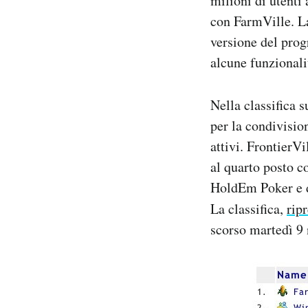
milioni di utenti 
Notifiche mobile
con FarmVille. L
Regala il Post
versione del pro
Hai bisogno di aiuto?
alcune funzionali
Esci
Nella classifica 
per la condivision
attivi. FrontierV
al quarto posto co
HoldEm Poker e da
La classifica,
rip
scorso martedì 9