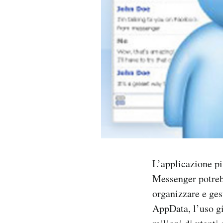
PODCAST
NEWSLETTER
I MIEI PREFERITI
SHOP
CALENDARIO
L’applicazione p
Messenger potrebb
AREA PERSONALE
organizzare e gest
Area Personale
AppData, l’uso gi
Newsletter