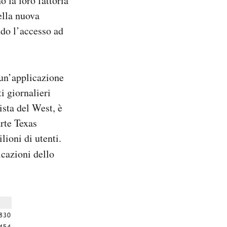
o la loro fattoria
ella nuova
do l’accesso ad
 un’applicazione
ti giornalieri
ista del West, è
arte Texas
ioni di utenti.
icazioni dello