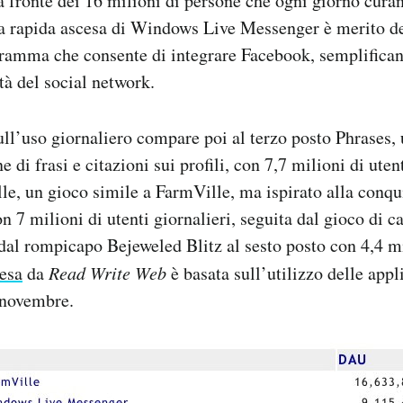
a fronte dei 16 milioni di persone che ogni giorno curan
a rapida ascesa di Windows Live Messenger è merito d
gramma che consente di integrare Facebook, semplifican
tà del social network.
sull’uso giornaliero compare poi al terzo posto Phrases,
e di frasi e citazioni sui profili, con 7,7 milioni di uten
ille, un gioco simile a FarmVille, ma ispirato alla conqu
n 7 milioni di utenti giornalieri, seguita dal gioco di c
l rompicapo Bejeweled Blitz al sesto posto con 4,4 mil
resa
da
Read Write Web
è basata sull’utilizzo delle appl
 novembre.