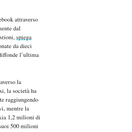
cebook attraverso
mente dal
pzioni,
spiega
nate da dieci
diffonde l’ultima
averso la
i, la società ha
ate raggiungendo
vi, mentre la
kia 1,2 milioni di
suoi 500 milioni