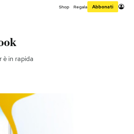
Abbonati
Shop
Regala
book
 è in rapida