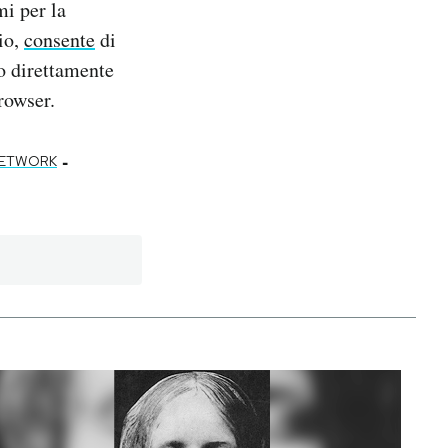
mi per la
io,
consente
di
to direttamente
rowser.
-
NETWORK