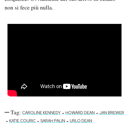
non si fece più nulla.
Tag:
-
-
CAROLINE KENNEDY
HOWARD DEAN
JAN BREWER
-
-
-
KATIE COURIC
SARAH PALIN
URLO DEAN