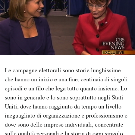
PODCAST
NEWSLETTER
I MIEI PREFERITI
Le campagne elettorali sono storie lunghissime
SHOP
che hanno un inizio e una fine, centinaia di singoli
episodi e un filo che lega tutto quanto insieme. Lo
CALENDARIO
sono in generale e lo sono soprattutto negli Stati
Uniti, dove hanno raggiunto da tempo un livello
AREA PERSONALE
ineguagliato di organizzazione e professionismo e
dove sono delle imprese individuali, concentrate
Area Personale
Newsletter
sulle qualità personali e la storia di ogni singolo