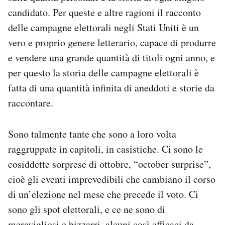
Notifiche mobile
candidato. Per queste e altre ragioni il racconto
Regala il Post
delle campagne elettorali negli Stati Uniti è un
Hai bisogno di aiuto?
vero e proprio genere letterario, capace di produrre
Esci
e vendere una grande quantità di titoli ogni anno, e
per questo la storia delle campagne elettorali è
fatta di una quantità infinita di aneddoti e storie da
raccontare.
Sono talmente tante che sono a loro volta
raggruppate in capitoli, in casistiche. Ci sono le
cosiddette sorprese di ottobre, “october surprise”,
cioè gli eventi imprevedibili che cambiano il corso
di un’elezione nel mese che precede il voto. Ci
sono gli spot elettorali, e ce ne sono di
meravigliosi e bizzarri, alcuni così efficaci da