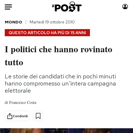
Auto
MONDO
Martedì 19 ottobre 2010
QUESTO ARTICOLO HA PIÙ DI
15 ANNI
HOME
I politici che hanno rovinato
Italia
Moda
tutto
Mondo
Libri
Politica
Consumismi
Le storie dei candidati che in pochi minuti
Tecnologia
Storie/Idee
hanno compromesso un'intera campagna
Internet
Ok Boomer!
elettorale
Scienza
Media
Cultura
Europa
di
Francesco Costa
Economia
Altrecose
Condividi
Sport
Mondiali calcio 2026