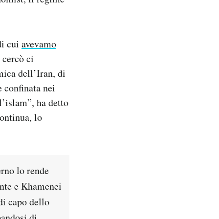
di cui
avevamo
 cercò ci
ica dell’Iran, di
e confinata nei
l’islam”, ha detto
ontinua, lo
erno lo rende
dente e Khamenei
di capo dello
pandosi di