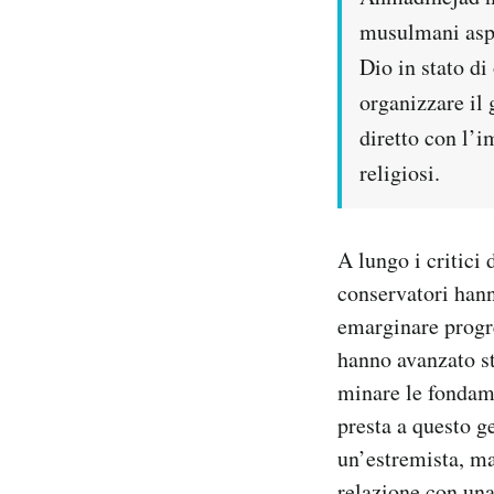
musulmani aspe
Dio in stato di
organizzare il
diretto con l’i
religiosi.
A lungo i critici
conservatori hann
emarginare progre
hanno avanzato s
minare le fondame
presta a questo g
un’estremista, ma
relazione con una