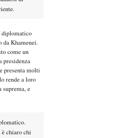
iente.
f diplomatico
ato da Khamenei.
isto come un
ua presidenza
he presenta molti
lo rende a loro
a suprema, e
iplomatico.
 è chiaro chi