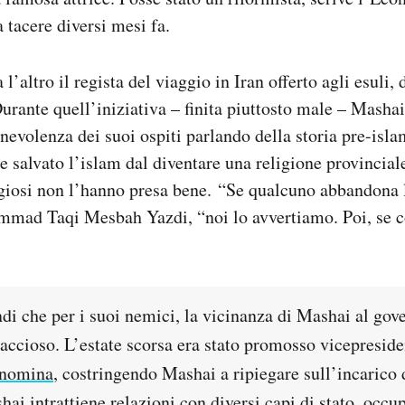
 tacere diversi mesi fa.
 l’altro il regista del viaggio in Iran offerto agli esuli, 
Durante quell’iniziativa – finita piuttosto male – Mashai
nevolenza dei suoi ospiti parlando della storia pre-islam
e salvato l’islam dal diventare una religione provincial
ligiosi non l’hanno presa bene. “Se qualcuno abbandona 
mmad Taqi Mesbah Yazdi, “noi lo avvertiamo. Poi, se c
di che per i suoi nemici, la vicinanza di Mashai al gov
accioso. L’estate scorsa era stato promosso vicepresi
a nomina
, costringendo Mashai a ripiegare sull’incarico 
hai intrattiene relazioni con diversi capi di stato, occu