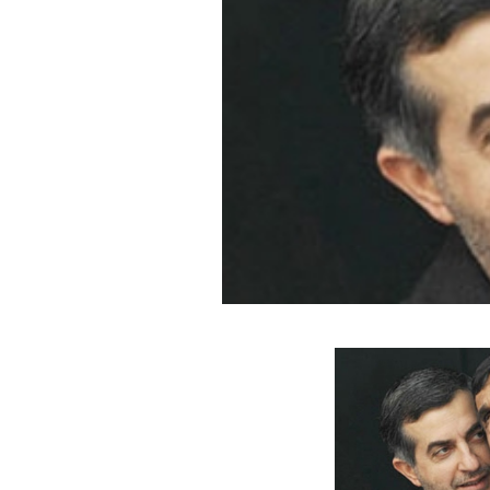
PODCAST
NEWSLETTER
I MIEI PREFERITI
SHOP
CALENDARIO
AREA PERSONALE
Area Personale
Newsletter