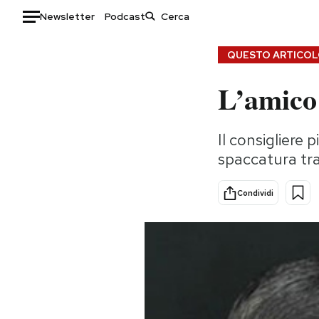
Newsletter
Podcast
Auto
QUESTO ARTICOLO
L’amico
HOME
Italia
Moda
Il consigliere 
Mondo
Libri
spaccatura tra 
Politica
Consumismi
Tecnologia
Storie/Idee
Condividi
Internet
Ok Boomer!
Scienza
Media
Cultura
Europa
Economia
Altrecose
Sport
Mondiali calcio 2026