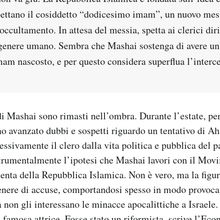
ttano il cosiddetto “dodicesimo imam”, un nuovo mes
 occultamento. In attesa del messia, spetta ai clerici dir
 genere umano. Sembra che Mashai sostenga di avere u
mam nascosto, e per questo considera superflua l’interc
 di Mashai sono rimasti nell’ombra. Durante l’estate, per
o avanzato dubbi e sospetti riguardo un tentativo di A
ssivamente il clero dalla vita politica e pubblica del p
trumentalmente l’ipotesi che Mashai lavori con il Mov
nta della Repubblica Islamica. Non è vero, ma la figur
enere di accuse, comportandosi spesso in modo provoca
 non gli interessano le minacce apocalittiche a Israele
 famosa attrice. Fosse stato un riformista, scrive l’Eco