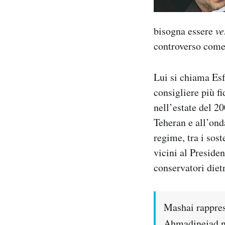
Notifiche mobile
Regala il Post
bisogna essere
ve
Hai bisogno di aiuto?
controverso com
Esci
Lui si chiama Es
consigliere più f
nell’estate del 2
Teheran e all’ond
regime, tra i sost
vicini al Presiden
conservatori die
Mashai rapprese
Ahmadinejad no