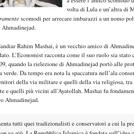
a essere l’amico scomodo d
volta di Lula e un’altra di 
ramente
scomodi per arrecare imbarazzi a un uomo poli
e Ahmadinejad.
fandiar Rahim Mashai, è un vecchio amico di Ahmadinej
idato. L’Economist racconta come il suo ruolo sia stato 
009, quando la rielezione di Ahmadinejad portò alle prot
a verde. Da tempo era nota la spaccatura nell’ala conse
enitori della via militare e quelli della via religiosa, tr
te e quelli più vicini all’Ayatollah. Mashai fu fondament
tro Ahmadinejad.
nta tutti quei tradizionalisti e conservatori a cui la pr
n va giù. La Repubblica Islamica è fondata sull’idea c