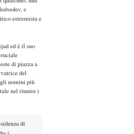
i qualcuno, una
Medvedev, e
tico estremista e
ad ed è il suo
cruciale
este di piazza a
rvatrice del
a gli uomini più
ale nel riunire i
esidenza di
he i