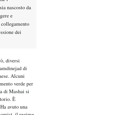
sia nascosto da
igere e
n collegamento
essione dei
ò, diversi
hamdinejad di
aese. Alcuni
imento verde per
a di Mashai si
torio. È
. Ha avuto una
nomist, il regime