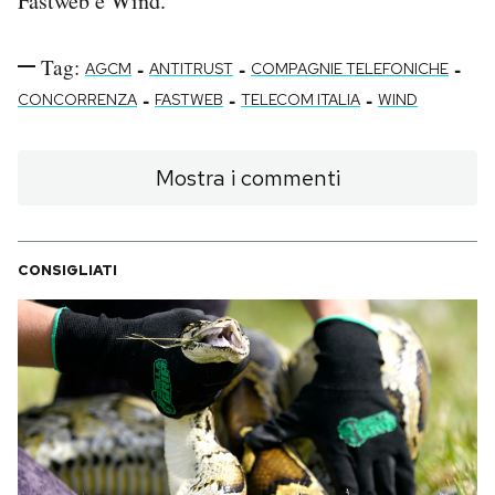
Fastweb e Wind.
Tag:
-
-
-
AGCM
ANTITRUST
COMPAGNIE TELEFONICHE
-
-
-
CONCORRENZA
FASTWEB
TELECOM ITALIA
WIND
Mostra i commenti
CONSIGLIATI