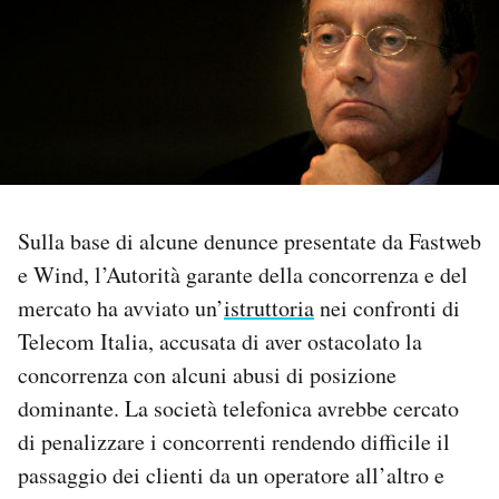
PODCAST
NEWSLETTER
I MIEI PREFERITI
Sulla base di alcune denunce presentate da Fastweb
SHOP
e Wind, l’Autorità garante della concorrenza e del
mercato ha avviato un’
istruttoria
nei confronti di
Telecom Italia, accusata di aver ostacolato la
CALENDARIO
concorrenza con alcuni abusi di posizione
dominante. La società telefonica avrebbe cercato
AREA PERSONALE
di penalizzare i concorrenti rendendo difficile il
Area Personale
passaggio dei clienti da un operatore all’altro e
Newsletter