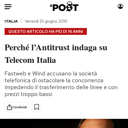
Auto
ITALIA
Venerdì 25 giugno 2010
QUESTO ARTICOLO HA PIÙ DI
16 ANNI
HOME
Perché l’Antitrust indaga su
Italia
Moda
Telecom Italia
Mondo
Libri
Politica
Consumismi
Fastweb e Wind accusano la società
Tecnologia
Storie/Idee
telefonica di ostacolare la concorrenza
Internet
Ok Boomer!
impedendo il trasferimento delle linee e con
Scienza
Media
prezzi troppo bassi
Cultura
Europa
Economia
Altrecose
Condividi
Sport
Mondiali calcio 2026