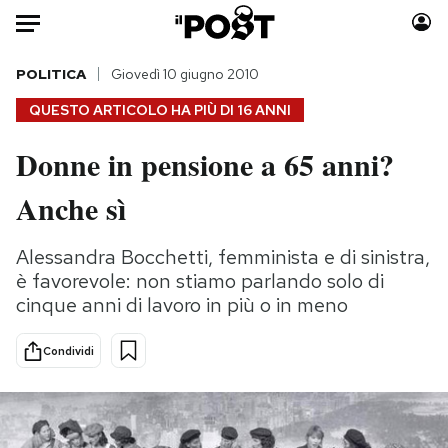
Auto
POLITICA
Giovedì 10 giugno 2010
QUESTO ARTICOLO HA PIÙ DI
16 ANNI
HOME
Donne in pensione a 65 anni?
Italia
Moda
Anche sì
Mondo
Libri
Politica
Consumismi
Alessandra Bocchetti, femminista e di sinistra,
Tecnologia
Storie/Idee
è favorevole: non stiamo parlando solo di
Internet
Ok Boomer!
cinque anni di lavoro in più o in meno
Scienza
Media
Cultura
Europa
Condividi
Economia
Altrecose
Sport
Mondiali calcio 2026