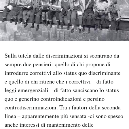
PODCAST
NEWSLETTER
I MIEI PREFERITI
Sulla tutela dalle discriminazioni si scontrano da
sempre due pensieri: quello di chi propone di
SHOP
introdurre correttivi allo status quo discriminante
e quello di chi ritiene che i correttivi – di fatto
CALENDARIO
leggi emergenziali – di fatto sanciscano lo status
quo e generino controindicazioni e persino
controdiscriminazioni. Tra i fautori della seconda
AREA PERSONALE
linea – apparentemente più sensata -ci sono spesso
Area Personale
anche interessi di mantenimento delle
Newsletter