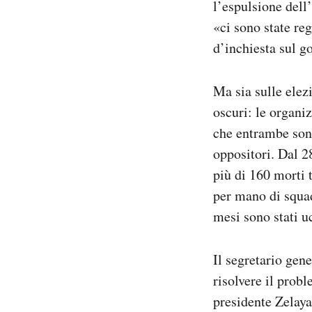
l’espulsione del
«ci sono state re
d’inchiesta sul g
Ma sia sulle elez
oscuri: le organi
che entrambe sono
oppositori. Dal 2
più di 160 morti t
per mano di squad
mesi sono stati uc
Il segretario gen
risolvere il prob
presidente Zelay