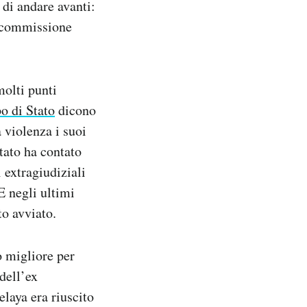
di andare avanti:
a commissione
molti punti
o di Stato
dicono
 violenza i suoi
tato ha contato
i extragiudiziali
E negli ultimi
to avviato.
o migliore per
dell’ex
laya era riuscito