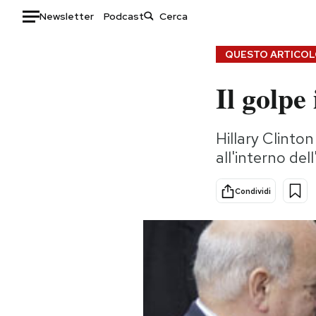
Newsletter
Podcast
Auto
QUESTO ARTICOLO
Il golpe
HOME
Italia
Moda
Hillary Clinto
Mondo
Libri
all'interno del
Politica
Consumismi
Tecnologia
Storie/Idee
Condividi
Internet
Ok Boomer!
Scienza
Media
Cultura
Europa
Economia
Altrecose
Sport
Mondiali calcio 2026