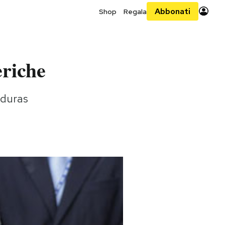
Abbonati
Shop
Regala
eriche
nduras