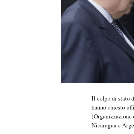
PODCAST
NEWSLETTER
I MIEI PREFERITI
SHOP
CALENDARIO
Il colpo di stato 
hanno chiesto uff
AREA PERSONALE
(Organizzazione d
Area Personale
Nicaragua e Argen
Newsletter