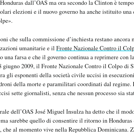
l’Honduras dall’OAS ma ora secondo la Clinton è tempo 
golari elezioni e il nuovo governo ha anche istituito un
olpe».
ioni che sulla commissione d’inchiesta restano ancora 
zzazioni umanitarie e il
Fronte Nazionale Contro il Colp
 una farsa e che il governo continua a reprimere con la
8 giugno 2009, il Fronte Nazionale Contro il Colpo di S
ra gli esponenti della società civile uccisi in esecuzion
roni della morte e paramilitari coordinati dal regime. 
cisi sette giornalisti, senza che nessun processo sia sta
erale dell’OAS José Miguel Insulza ha detto che il mod
lema sarebbe quello di consentire il ritorno in Honduras 
a, che al momento vive nella Repubblica Dominicana. Ze