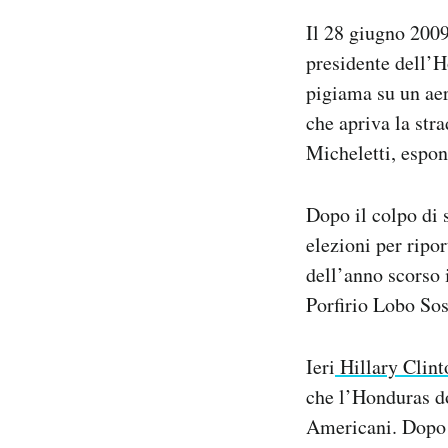
Notifiche mobile
Il 28 giugno 2009
Regala il Post
presidente dell’H
Hai bisogno di aiuto?
pigiama su un aere
Esci
che apriva la str
Micheletti, espon
Dopo il colpo di 
elezioni per ripo
dell’anno scorso i
Porfirio Lobo Sos
Ieri
Hillary Clint
che l’Honduras d
Americani. Dopo il