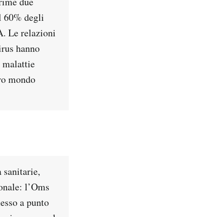
prime due
il 60% degli
A. Le relazioni
virus hanno
e malattie
stro mondo
 sanitarie,
ionale: l’Oms
messo a punto