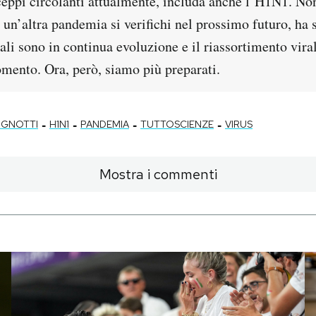
 ceppi circolanti attualmente, includa anche l’H1N1. N
 un’altra pandemia si verifichi nel prossimo futuro, ha
zali sono in continua evoluzione e il riassortimento vir
omento. Ora, però, siamo più preparati.
-
-
-
-
OGNOTTI
H1N1
PANDEMIA
TUTTOSCIENZE
VIRUS
Mostra i commenti