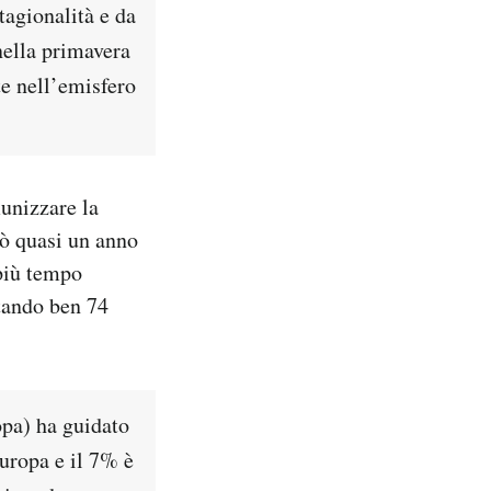
tagionalità e da
nella primavera
te nell’emisfero
munizzare la
ò quasi un anno
 più tempo
ttando ben 74
opa) ha guidato
Europa e il 7% è