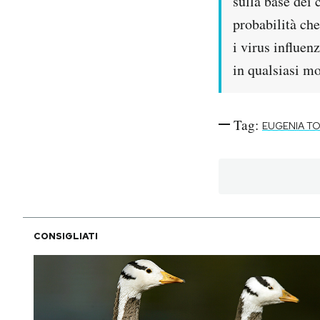
sulla base dei
probabilità che
i virus influen
in qualsiasi m
Tag:
EUGENIA T
CONSIGLIATI