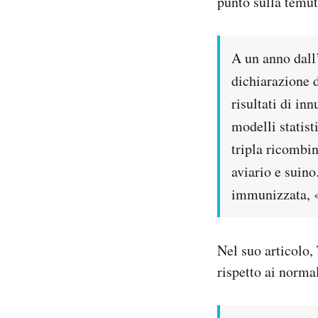
punto sulla temut
Notifiche mobile
Regala il Post
Hai bisogno di aiuto?
A un anno dall’
Esci
dichiarazione 
risultati di in
modelli statisti
tripla ricombi
aviario e suin
immunizzata, 
Nel suo articolo,
rispetto ai normal