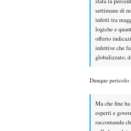
stata la percen
settimane di ma
infetti tra ma
logiche e quant
offerto indicaz
infettive che f
globalizzato, d
Dunque pericolo 
Ma che fine ha 
esperti e gover
raccomanda che