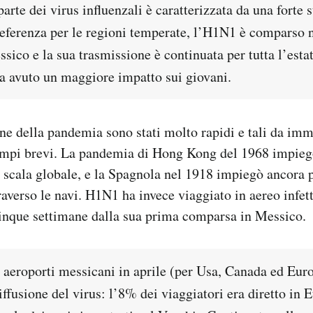
arte dei virus influenzali è caratterizzata da una forte s
eferenza per le regioni temperate, l’H1N1 è comparso 
sico e la sua trasmissione è continuata per tutta l’esta
ha avuto un maggiore impatto sui giovani.
ione della pandemia sono stati molto rapidi e tali da im
empi brevi. La pandemia di Hong Kong del 1968 impieg
u scala globale, e la Spagnola nel 1918 impiegò ancora
raverso le navi. H1N1 ha invece viaggiato in aereo infe
cinque settimane dalla sua prima comparsa in Messico.
li aeroporti messicani in aprile (per Usa, Canada ed Eur
iffusione del virus: l’8% dei viaggiatori era diretto in 