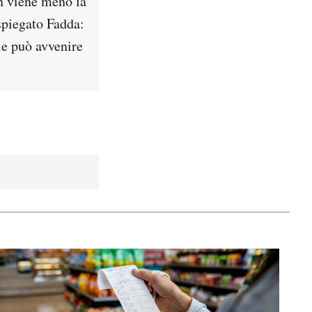
on viene meno la
 spiegato Fadda:
ale può avvenire