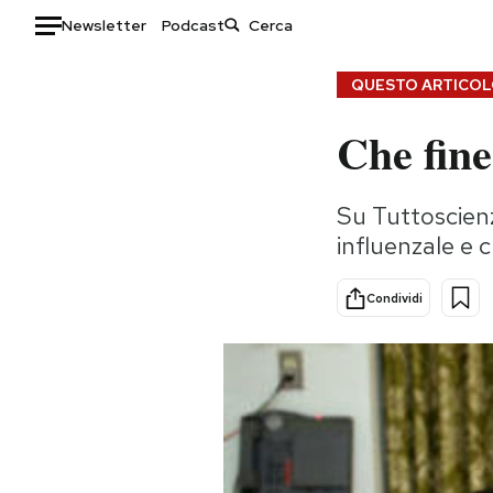
Newsletter
Podcast
Auto
QUESTO ARTICOLO
Che fine
HOME
Italia
Moda
Su Tuttoscien
Mondo
Libri
influenzale e 
Politica
Consumismi
Tecnologia
Storie/Idee
Condividi
Internet
Ok Boomer!
Scienza
Media
Cultura
Europa
Economia
Altrecose
Sport
Mondiali calcio 2026