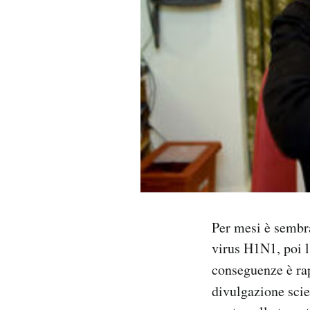
PODCAST
NEWSLETTER
I MIEI PREFERITI
SHOP
CALENDARIO
Per mesi è sembra
virus H1N1, poi l’
AREA PERSONALE
conseguenze è ra
Area Personale
divulgazione scie
Newsletter