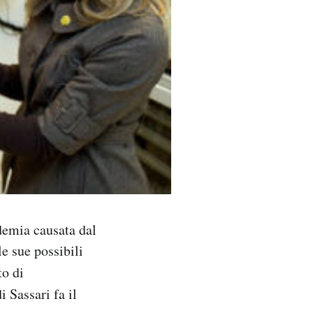
demia causata dal
le sue possibili
to di
i Sassari fa il