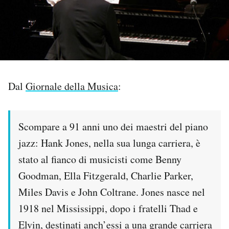
PODCAST
NEWSLETTER
Dal
Giornale della Musica
:
I MIEI PREFERITI
SHOP
Scompare a 91 anni uno dei maestri del piano
jazz: Hank Jones, nella sua lunga carriera, è
CALENDARIO
stato al fianco di musicisti come Benny
Goodman, Ella Fitzgerald, Charlie Parker,
AREA PERSONALE
Miles Davis e John Coltrane. Jones nasce nel
1918 nel Mississippi, dopo i fratelli Thad e
Area Personale
Elvin, destinati anch’essi a una grande carriera
Newsletter