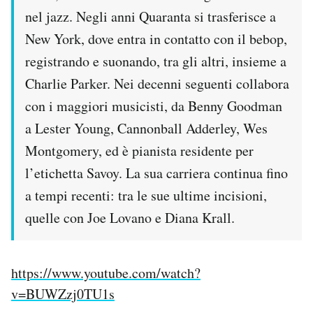
Notifiche mobile
nel jazz. Negli anni Quaranta si trasferisce a
Regala il Post
New York, dove entra in contatto con il bebop,
Hai bisogno di aiuto?
registrando e suonando, tra gli altri, insieme a
Esci
Charlie Parker. Nei decenni seguenti collabora
con i maggiori musicisti, da Benny Goodman
a Lester Young, Cannonball Adderley, Wes
Montgomery, ed è pianista residente per
l’etichetta Savoy. La sua carriera continua fino
a tempi recenti: tra le sue ultime incisioni,
quelle con Joe Lovano e Diana Krall.
https://www.youtube.com/watch?
v=BUWZzj0TU1s