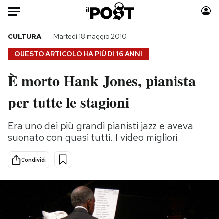
Auto
CULTURA
Martedì 18 maggio 2010
QUESTO ARTICOLO HA PIÙ DI
16 ANNI
HOME
È morto Hank Jones, pianista
Italia
Moda
per tutte le stagioni
Mondo
Libri
Politica
Consumismi
Era uno dei più grandi pianisti jazz e aveva
Tecnologia
Storie/Idee
suonato con quasi tutti. I video migliori
Internet
Ok Boomer!
Scienza
Media
Condividi
Cultura
Europa
Economia
Altrecose
Sport
Mondiali calcio 2026