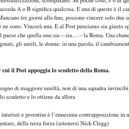
ontestualizzazioni, scompaiano. Su poche cose, è o di qu
ucceda A o B significa qualcosa. E una di queste è il c
Mancano tre giorni alla fine, possono vincere solo due s
e ne sono. Vincerà una. E al Post pensiamo sia giusto s
il paese che quella
una
sia – sia… – la Roma. Una chance
ginati, gli umili, le donne: in una parola, il cambiamen
r cui il Post appoggia lo scudetto della Roma.
sogno di maggiore umiltà, non di una squadra invincibi
lo scudetto e lo ottiene da allora
a interisti e juventini è l’ennesima contrapposizione in 
entare, della terza forza (astenersi Nick Clegg)