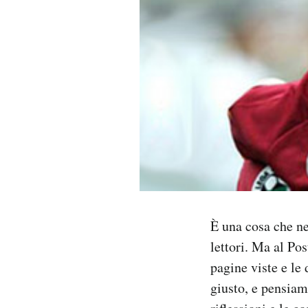
PODCAST
NEWSLETTER
I MIEI PREFERITI
SHOP
CALENDARIO
È una cosa che ne
lettori. Ma al Po
AREA PERSONALE
pagine viste e le
Area Personale
giusto, e pensiam
Newsletter