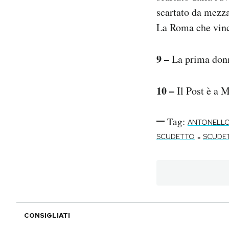
scartato da mezza
La Roma che vince
9 –
La prima donn
10 –
Il Post è a M
Tag:
ANTONELLO
-
SCUDETTO
SCUDE
CONSIGLIATI