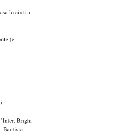
sa lo aiuti a
nte (e
i
’Inter, Brighi
, Baptista