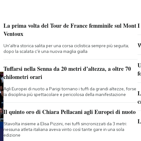
La prima volta del Tour de France femminile sul Mont
I
Ventoux
W
Un'altra storica salita per una corsa ciclistica sempre più seguita;
dopo la scalata c'è una nuova maglia gialla
U
Tuffarsi nella Senna da 20 metri d’altezza, a oltre 70
f
chilometri orari
Agli Europei di nuoto a Parigi tornano i tuffi da grandi altezze, forse
L
la disciplina più spettacolare e pericolosa della manifestazione
c
Il quinto oro di Chiara Pellacani agli Europei di nuoto
L
Stavolta insieme a Elisa Pizzini, nei tuffi sincronizzati da 3 metri:
nessuna atleta italiana aveva vinto così tante gare in una sola
edizione