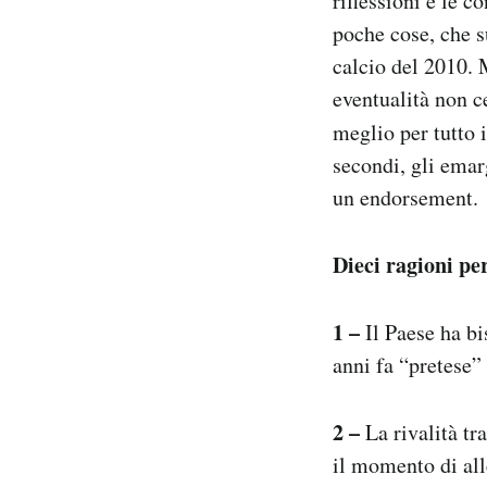
riflessioni e le c
Notifiche mobile
poche cose, che s
Regala il Post
calcio del 2010. 
Hai bisogno di aiuto?
eventualità non c
Esci
meglio per tutto 
secondi, gli emar
un endorsement.
Dieci ragioni pe
1 –
Il Paese ha bi
anni fa “pretese” 
2 –
La rivalità tr
il momento di all