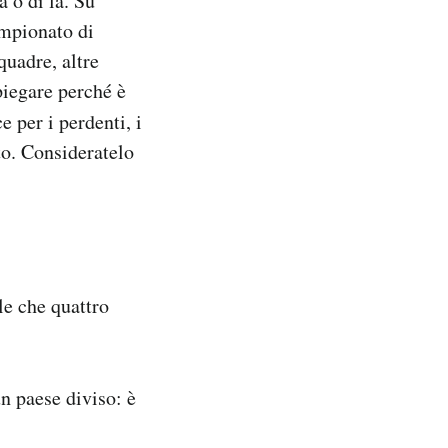
a o di là. Su
ampionato di
quadre, altre
piegare perché è
 per i perdenti, i
to. Consideratelo
le che quattro
un paese diviso: è