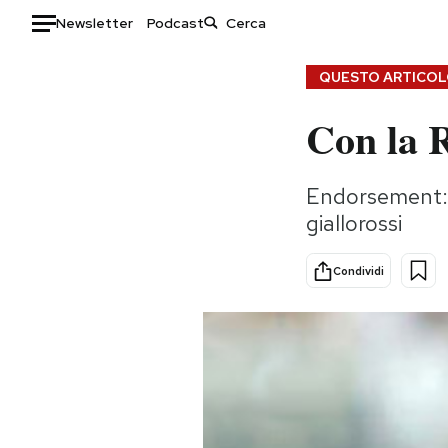
Newsletter
Podcast
Auto
QUESTO ARTICOLO
Con la R
HOME
Italia
Moda
Endorsement: d
Mondo
Libri
giallorossi
Politica
Consumismi
Tecnologia
Storie/Idee
Condividi
Internet
Ok Boomer!
Scienza
Media
Cultura
Europa
Economia
Altrecose
Sport
Mondiali calcio 2026