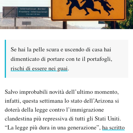
PODCAST
NEWSLETTER
Se hai la pelle scura e uscendo di casa hai
I MIEI PREFERITI
dimenticato di portare con te il portafogli,
rischi di essere nei guai
.
SHOP
CALENDARIO
Salvo improbabili novità dell’ultimo momento,
infatti, questa settimana lo stato dell’Arizona si
doterà della legge contro l’immigrazione
AREA PERSONALE
clandestina più repressiva di tutti gli Stati Uniti.
Area Personale
“La legge più dura in una generazione”,
ha scritto
Newsletter