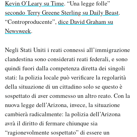
Kevin O’Leary su Time
. “Una legge folle”
Notifiche mobile
secondo Terry Greene Sterling su Daily Beast
.
Regala il Post
“Controproducente”,
dice David Graham su
Hai bisogno di aiuto?
Esci
Newsweek
.
Negli Stati Uniti i reati connessi all’immigrazione
clandestina sono considerati reati federali, e sono
quindi fuori dalla competenza diretta dei singoli
stati: la polizia locale può verificare la regolarità
della situazione di un cittadino solo se questo è
sospettato di aver commesso un altro reato. Con la
nuova legge dell’Arizona, invece, la situazione
cambierà radicalmente: la polizia dell’Arizona
avrà il diritto di fermare chiunque sia
“ragionevolmente sospettato” di essere un