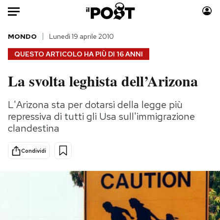
Auto
MONDO
Lunedì 19 aprile 2010
QUESTO ARTICOLO HA PIÙ DI
16 ANNI
HOME
La svolta leghista dell’Arizona
Italia
Moda
Mondo
Libri
L'Arizona sta per dotarsi della legge più
Politica
Consumismi
repressiva di tutti gli Usa sull'immigrazione
Tecnologia
Storie/Idee
clandestina
Internet
Ok Boomer!
Condividi
Scienza
Media
Cultura
Europa
Economia
Altrecose
Sport
Mondiali calcio 2026