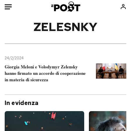
Auto
ZELESNKY
HOME
Italia
Moda
Mondo
Libri
24/2/2024
Politica
Consumismi
Giorgia Meloni e Volodymyr Zelensky
hanno firmato un accordo di cooperazione
Tecnologia
Storie/Idee
in materia di sicurezza
Internet
Ok Boomer!
Scienza
Media
Cultura
Europa
In evidenza
Economia
Altrecose
Sport
Mondiali calcio 2026