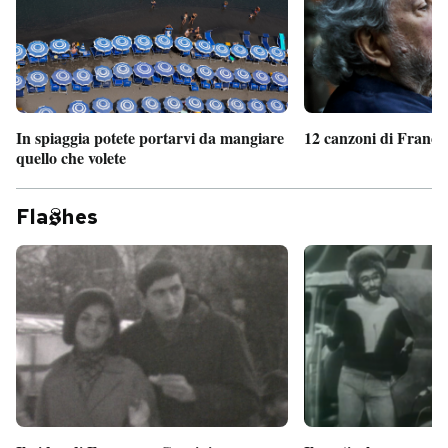
PODCAST
NEWSLETTER
In spiaggia potete portarvi da mangiare
12 canzoni di France
quello che volete
I MIEI PREFERITI
Fla
hes
SHOP
CALENDARIO
AREA PERSONALE
Entra