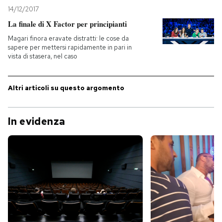
14/12/2017
PODCAST
La finale di X Factor per principianti
Magari finora eravate distratti: le cose da
sapere per mettersi rapidamente in pari in
NEWSLETTER
vista di stasera, nel caso
I MIEI PREFERITI
Altri articoli su questo argomento
SHOP
In evidenza
CALENDARIO
AREA PERSONALE
Entra