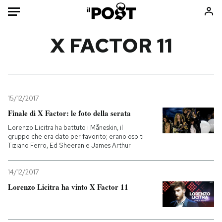
Auto
X FACTOR 11
HOME
Italia
Moda
Mondo
Libri
15/12/2017
Politica
Consumismi
Finale di X Factor: le foto della serata
Tecnologia
Storie/Idee
Lorenzo Licitra ha battuto i Måneskin, il
gruppo che era dato per favorito; erano ospiti
Internet
Ok Boomer!
Tiziano Ferro, Ed Sheeran e James Arthur
Scienza
Media
Cultura
Europa
14/12/2017
Economia
Altrecose
Lorenzo Licitra ha vinto X Factor 11
Sport
Mondiali calcio 2026