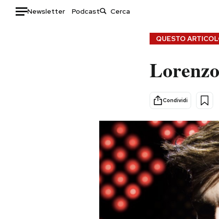
Newsletter
Podcast
Auto
QUESTO ARTICOLO
HOME
Lorenzo 
Italia
Moda
Mondo
Libri
Condividi
Politica
Consumismi
Tecnologia
Storie/Idee
Internet
Ok Boomer!
Scienza
Media
Cultura
Europa
Economia
Altrecose
Sport
Mondiali calcio 2026