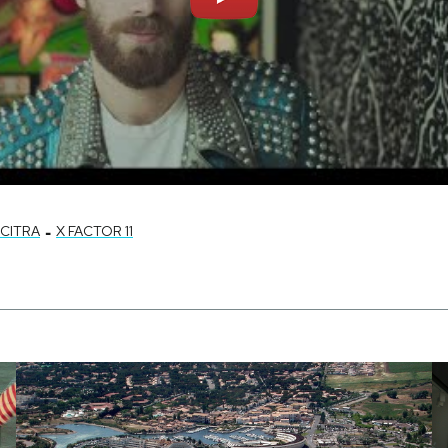
-
CITRA
X FACTOR 11