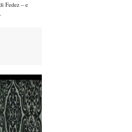
di Fedez – e
.