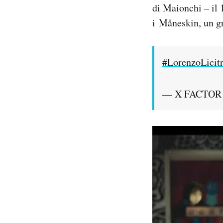
di Maionchi – il
Notifiche mobile
i Måneskin, un g
Regala il Post
Hai bisogno di aiuto?
Esci
#LorenzoLicit
— X FACTOR (