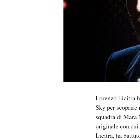
PODCAST
NEWSLETTER
I MIEI PREFERITI
SHOP
CALENDARIO
Lorenzo Licitra 
Sky per scoprire 
AREA PERSONALE
squadra di Mara M
originale con cui 
Area Personale
Licitra, ha battut
Newsletter