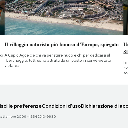
Il villaggio naturista più famoso d’Europa, spiegato
Un
Si
di
A Cap d'Agde c'è chi va per stare nudo e chi per dedicarsi al
a
libertinaggio: tutti sono attratti da un posto in cui «è vietato
I 
vietare»
ev
so
sci le preferenze
Condizioni d'uso
Dichiarazione di acc
 28 settembre 2009 - ISSN 2610-9980