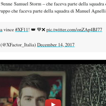
 19enne Samuel Storm – che faceva parte della squadra 
ruppo che faceva parte della squadra di Manuel Agnelli
ra
vince
#XF11
! 👑 💙❌
pic.twitter.com/onZAp4BJ77
@XFactor_Italia)
December 14, 2017