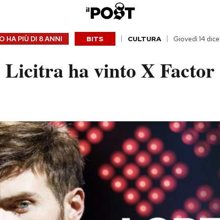
 HA PIÙ DI
8 ANNI
BITS
CULTURA
Giovedì 14 dic
Licitra ha vinto X Factor