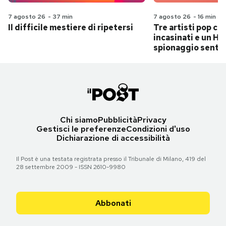
7 agosto 26
-
37 min
7 agosto 26
-
16 min
Il difficile mestiere di ripetersi
Tre artisti pop ch
incasinati e un Hit
spionaggio senti
Chi siamo
Pubblicità
Privacy
Gestisci le preferenze
Condizioni d'uso
Dichiarazione di accessibilità
Il Post è una testata registrata presso il Tribunale di Milano, 419 del
28 settembre 2009 - ISSN 2610-9980
Abbonati