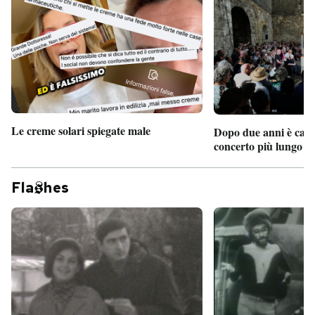
PODCAST
NEWSLETTER
I MIEI PREFERITI
Le creme solari spiegate male
Dopo due anni è camb
concerto più lungo d
SHOP
Fla
hes
CALENDARIO
AREA PERSONALE
Entra