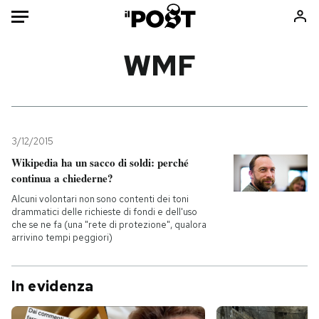
Auto
WMF
HOME
Italia
Moda
Mondo
Libri
3/12/2015
Politica
Consumismi
Wikipedia ha un sacco di soldi: perché
continua a chiederne?
Tecnologia
Storie/Idee
Alcuni volontari non sono contenti dei toni
Internet
Ok Boomer!
drammatici delle richieste di fondi e dell'uso
Scienza
Media
che se ne fa (una "rete di protezione", qualora
arrivino tempi peggiori)
Cultura
Europa
Economia
Altrecose
In evidenza
Sport
Mondiali calcio 2026