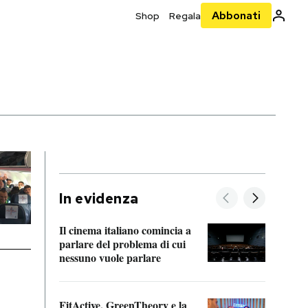
Abbonati
Shop
Regala
In evidenza
Il cinema italiano comincia a
A cos
parlare del problema di cui
nessuno vuole parlare
Cosa 
FitActive, GreenTheory e la