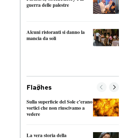
“Odis
guerra delle palestre
Che s
strum
Alcuni ristoranti si danno la
mancia da soli
Fla
hes
Sulla superficie del Sole c’erano
Il fi
vortici che non riuscivamo a
facen
vedere
dentr
La vera storia della
Il vi