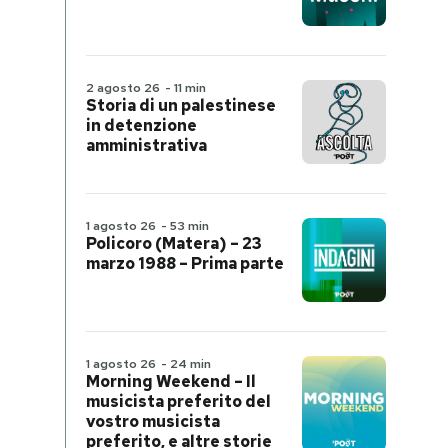
2 agosto 26
-
11 min
Storia di un palestinese
in detenzione
amministrativa
1 agosto 26
-
53 min
Policoro (Matera) – 23
marzo 1988 – Prima parte
1 agosto 26
-
24 min
Morning Weekend – Il
musicista preferito del
vostro musicista
preferito, e altre storie