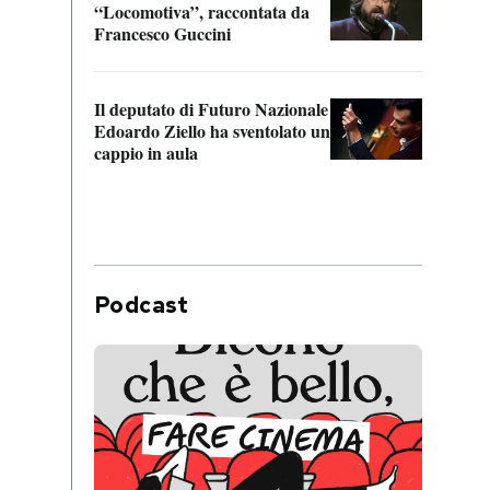
“Locomotiva”, raccontata da
inseg
Francesco Guccini
Khers
Il deputato di Futuro Nazionale
La pl
Edoardo Ziello ha sventolato un
da P
cappio in aula
Podcast