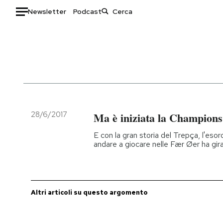
Newsletter
Podcast
Auto
HOME
Italia
Moda
Mondo
Libri
Politica
Consumismi
28/6/2017
Ma è iniziata la Champion
Tecnologia
Storie/Idee
E con la gran storia del Trepça, l'es
Internet
Ok Boomer!
andare a giocare nelle Fær Øer ha gi
Scienza
Media
Cultura
Europa
Economia
Altrecose
Altri articoli su questo argomento
Sport
Mondiali calcio 2026