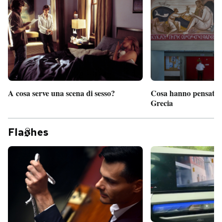
PODCAST
NEWSLETTER
I MIEI PREFERITI
A cosa serve una scena di sesso?
Cosa hanno pensato d
Grecia
SHOP
Fla
hes
CALENDARIO
AREA PERSONALE
Entra