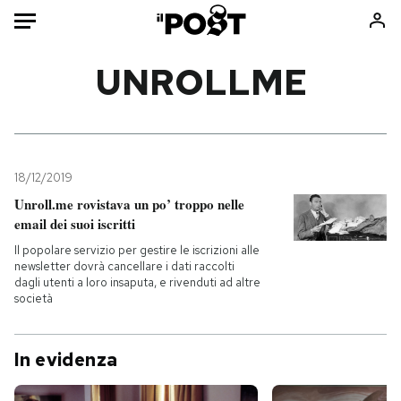
Auto
UNROLLME
HOME
Italia
Moda
Mondo
Libri
18/12/2019
Politica
Consumismi
Unroll.me rovistava un po’ troppo nelle
email dei suoi iscritti
Tecnologia
Storie/Idee
Il popolare servizio per gestire le iscrizioni alle
Internet
Ok Boomer!
newsletter dovrà cancellare i dati raccolti
Scienza
Media
dagli utenti a loro insaputa, e rivenduti ad altre
società
Cultura
Europa
Economia
Altrecose
In evidenza
Sport
Mondiali calcio 2026