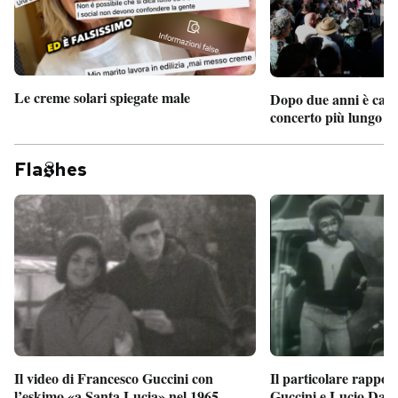
PODCAST
NEWSLETTER
Le creme solari spiegate male
Dopo due anni è camb
concerto più lungo d
I MIEI PREFERITI
Fla
hes
SHOP
CALENDARIO
AREA PERSONALE
Entra
Il particolare rappor
Il video di Francesco Guccini con
Guccini e Lucio Dalla
l’eskimo «a Santa Lucia» nel 1965