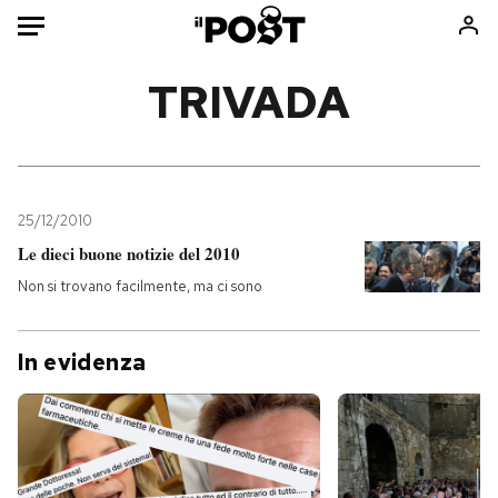
Auto
TRIVADA
HOME
Italia
Moda
Mondo
Libri
25/12/2010
Politica
Consumismi
Le dieci buone notizie del 2010
Tecnologia
Storie/Idee
Non si trovano facilmente, ma ci sono
Internet
Ok Boomer!
Scienza
Media
In evidenza
Cultura
Europa
Economia
Altrecose
Sport
Mondiali calcio 2026