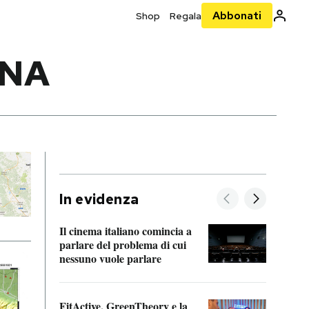
Abbonati
Shop
Regala
ANA
In evidenza
Il cinema italiano comincia a
A cos
parlare del problema di cui
nessuno vuole parlare
Cosa 
FitActive, GreenTheory e la