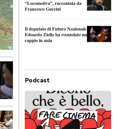
“Locomotiva”, raccontata da
inseg
Francesco Guccini
Khers
Il deputato di Futuro Nazionale
La pl
Edoardo Ziello ha sventolato un
da P
cappio in aula
Podcast