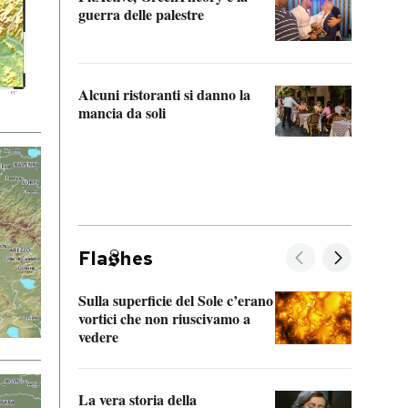
“Odis
guerra delle palestre
Che s
strum
Alcuni ristoranti si danno la
mancia da soli
Fla
hes
Sulla superficie del Sole c’erano
Il fi
vortici che non riuscivamo a
facen
vedere
dentr
La vera storia della
Il vi