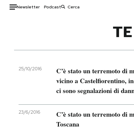
Newsletter
Podcast
Auto
TE
HOME
Italia
Moda
Mondo
Libri
Politica
Consumismi
25/10/2016
C’è stato un terremoto di 
Tecnologia
Storie/Idee
vicino a Castelfiorentino, i
Internet
Ok Boomer!
ci sono segnalazioni di danni
Scienza
Media
Cultura
Europa
Economia
Altrecose
23/6/2016
C’è stato un terremoto di m
Sport
Mondiali calcio 2026
Toscana