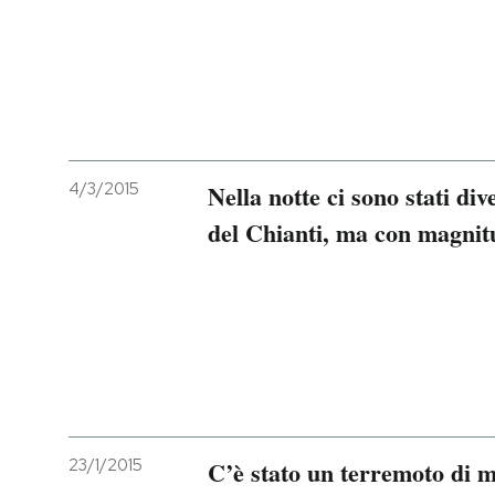
PODCAST
NEWSLETTER
4/3/2015
Nella notte ci sono stati div
I MIEI PREFERITI
del Chianti, ma con magnit
SHOP
CALENDARIO
AREA PERSONALE
Entra
23/1/2015
C’è stato un terremoto di m