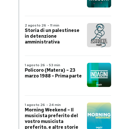
2 agosto 26
-
11 min
Storia di un palestinese
in detenzione
amministrativa
1 agosto 26
-
53 min
Policoro (Matera) – 23
marzo 1988 – Prima parte
1 agosto 26
-
24 min
Morning Weekend – Il
musicista preferito del
vostro musicista
preferito, e altre storie