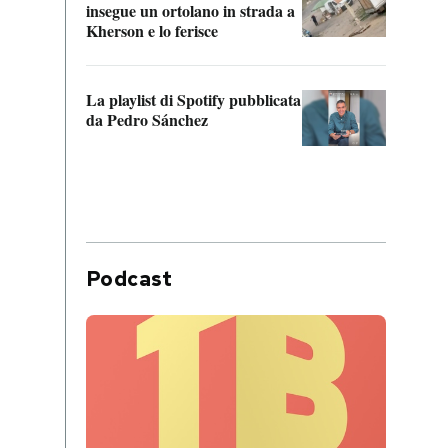
insegue un ortolano in strada a
statun
Kherson e lo ferisce
afric
La playlist di Spotify pubblicata
Quan
da Pedro Sánchez
magli
consi
difen
Podcast