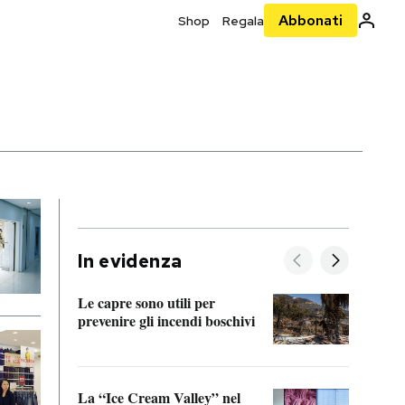
Abbonati
Shop
Regala
In evidenza
Le capre sono utili per
prevenire gli incendi boschivi
Le si
acces
La “Ice Cream Valley” nel
Prepa