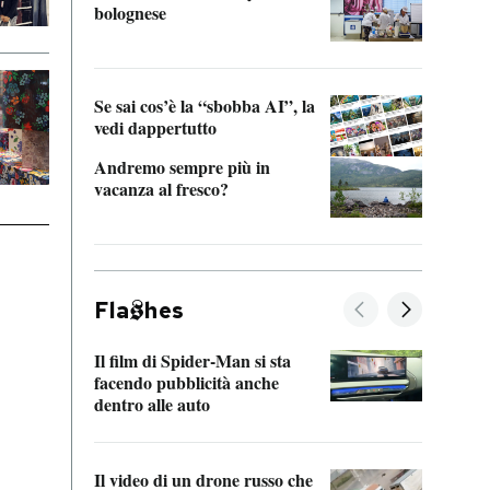
bolognese
Tom 
Se sai cos’è la “sbobba AI”, la
vedi dappertutto
Andremo sempre più in
vacanza al fresco?
Fla
hes
Il film di Spider-Man si sta
La de
facendo pubblicità anche
Franc
dentro alle auto
dello
Il video di un drone russo che
Una 