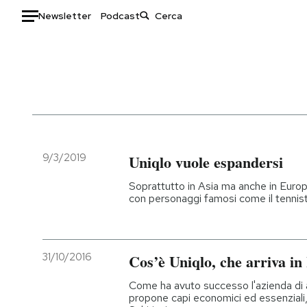
Newsletter
Podcast
Auto
HOME
Italia
Moda
Mondo
Libri
Politica
Consumismi
9/3/2019
Uniqlo vuole espandersi
Tecnologia
Storie/Idee
Soprattutto in Asia ma anche in Europa
Internet
Ok Boomer!
con personaggi famosi come il tenni
Scienza
Media
Cultura
Europa
Economia
Altrecose
31/10/2016
Cos’è Uniqlo, che arriva in 
Sport
Mondiali calcio 2026
Come ha avuto successo l'azienda di
propone capi economici ed essenziali,