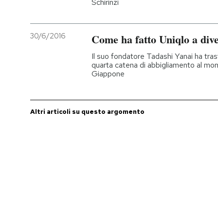
Schirinzi
PODCAST
30/6/2016
Come ha fatto Uniqlo a div
NEWSLETTER
Il suo fondatore Tadashi Yanai ha trasf
quarta catena di abbigliamento al mon
Giappone
I MIEI PREFERITI
Altri articoli su questo argomento
SHOP
CALENDARIO
AREA PERSONALE
Entra