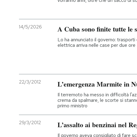
vorranno anni, oltre che un sacco di so
14/5/2026
A Cuba sono finite tutte le 
Lo ha annunciato il governo: trasporti 
elettrica arriva nelle case per due ore 
22/3/2012
L’emergenza Marmite in N
Il terremoto ha messo in difficoltà l
crema da spalmare, le scorte si stann
primo ministro
29/3/2012
L’assalto ai benzinai nel R
Il governo aveva consigliato di fare sco