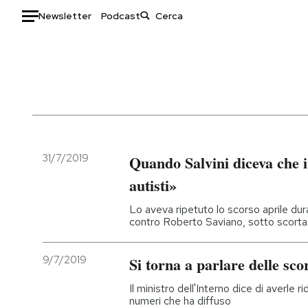
Newsletter
Podcast
Auto
HOME
Italia
Moda
Mondo
Libri
Politica
Consumismi
31/7/2019
Quando Salvini diceva che i
Tecnologia
Storie/Idee
autisti»
Internet
Ok Boomer!
Lo aveva ripetuto lo scorso aprile dur
Scienza
Media
contro Roberto Saviano, sotto scorta
Cultura
Europa
Economia
Altrecose
9/7/2019
Si torna a parlare delle sco
Sport
Mondiali calcio 2026
Il ministro dell'Interno dice di averle 
numeri che ha diffuso