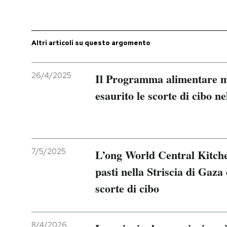
PODCAST
Altri articoli su questo argomento
NEWSLETTER
26/4/2025
Il Programma alimentare 
I MIEI PREFERITI
esaurito le scorte di cibo ne
SHOP
7/5/2025
L’ong World Central Kitche
CALENDARIO
pasti nella Striscia di Gaza
scorte di cibo
AREA PERSONALE
Entra
8/4/2026