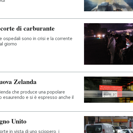
ldi
scorte di carburante
e ospedali sono in crisi e la corrente
al giorno
uova Zelanda
'azienda che produce una popolare
o esaurendo e si è espresso anche il
egno Unito
rte in vista di uno sciopero, i