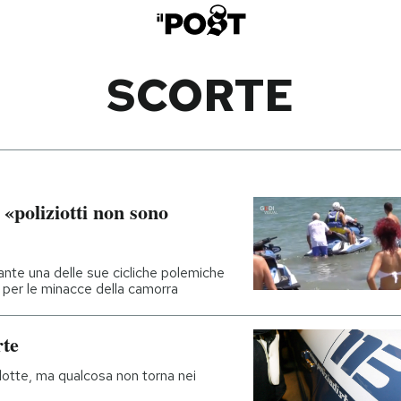
SCORTE
 «poliziotti non sono
ante una delle sue cicliche polemiche
 per le minacce della camorra
rte
ridotte, ma qualcosa non torna nei