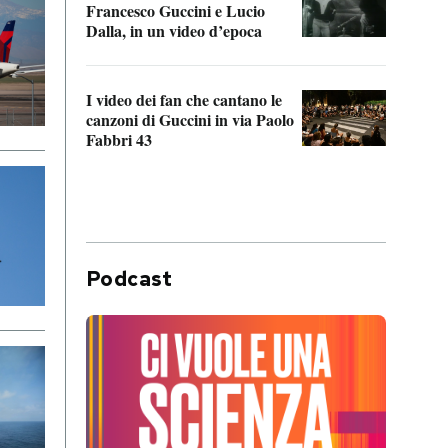
Francesco Guccini e Lucio
“Loco
Dalla, in un video d’epoca
Franc
I video dei fan che cantano le
Il de
canzoni di Guccini in via Paolo
Edoar
Fabbri 43
cappi
Podcast