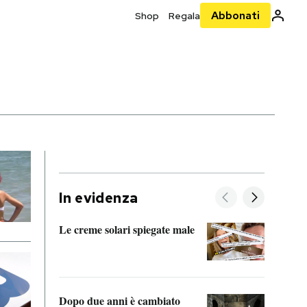
Abbonati
Shop
Regala
In evidenza
Le creme solari spiegate male
FitAc
guerr
Dopo due anni è cambiato
A cos