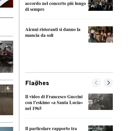
accordo nel concerto più lungo
di sempre
Il ci
parla
Alcuni ristoranti si danno la
nessu
mancia da soli
Fla
hes
Il video di Francesco Guccini
Sulla
con l’eskimo «a Santa Lucia»
vorti
nel 1965
veder
Il particolare rapporto tra
La ve