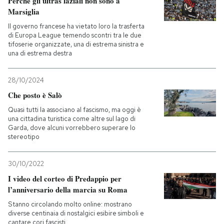
Perché gli ultras laziali non sono a
Marsiglia
PODCAST
Il governo francese ha vietato loro la trasferta
di Europa League temendo scontri tra le due
tifoserie organizzate, una di estrema sinistra e
NEWSLETTER
una di estrema destra
28/10/2024
I MIEI PREFERITI
Che posto è Salò
Quasi tutti la associano al fascismo, ma oggi è
SHOP
una cittadina turistica come altre sul lago di
Garda, dove alcuni vorrebbero superare lo
stereotipo
CALENDARIO
30/10/2022
I video del corteo di Predappio per
AREA PERSONALE
l’anniversario della marcia su Roma
Stanno circolando molto online: mostrano
Entra
diverse centinaia di nostalgici esibire simboli e
cantare cori fascisti