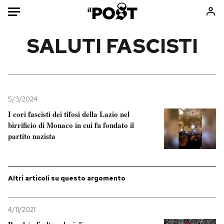
Auto
SALUTI FASCISTI
HOME
Italia
Moda
Mondo
Libri
5/3/2024
Politica
Consumismi
I cori fascisti dei tifosi della Lazio nel
birrificio di Monaco in cui fu fondato il
Tecnologia
Storie/Idee
partito nazista
Internet
Ok Boomer!
Scienza
Media
Cultura
Europa
Altri articoli su questo argomento
Economia
Altrecose
Sport
Mondiali calcio 2026
4/11/2021