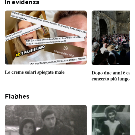
In evidenza
Le creme solari spiegate male
Dopo due anni è camb
concerto più lungo d
Fla
hes