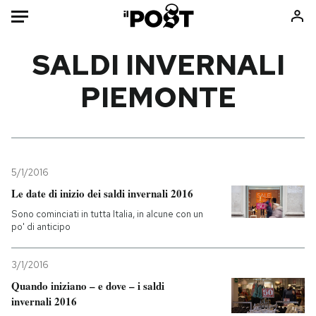
Auto
SALDI INVERNALI
PIEMONTE
HOME
Italia
Moda
Mondo
Libri
Politica
Consumismi
5/1/2016
Tecnologia
Storie/Idee
Le date di inizio dei saldi invernali 2016
Internet
Ok Boomer!
Sono cominciati in tutta Italia, in alcune con un
Scienza
Media
po' di anticipo
Cultura
Europa
Economia
Altrecose
3/1/2016
Sport
Mondiali calcio 2026
Quando iniziano – e dove – i saldi
invernali 2016