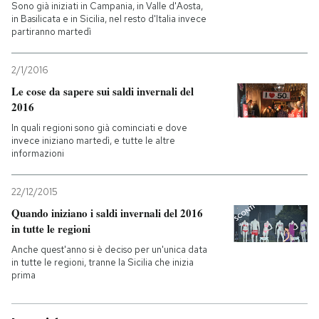
Sono già iniziati in Campania, in Valle d'Aosta,
in Basilicata e in Sicilia, nel resto d'Italia invece
PODCAST
partiranno martedì
2/1/2016
NEWSLETTER
Le cose da sapere sui saldi invernali del
2016
I MIEI PREFERITI
In quali regioni sono già cominciati e dove
invece iniziano martedì, e tutte le altre
informazioni
SHOP
22/12/2015
Quando iniziano i saldi invernali del 2016
CALENDARIO
in tutte le regioni
Anche quest'anno si è deciso per un'unica data
AREA PERSONALE
in tutte le regioni, tranne la Sicilia che inizia
prima
Entra