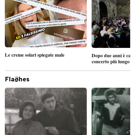
PODCAST
NEWSLETTER
I MIEI PREFERITI
Le creme solari spiegate male
Dopo due anni è camb
concerto più lungo d
SHOP
Fla
hes
CALENDARIO
AREA PERSONALE
Entra