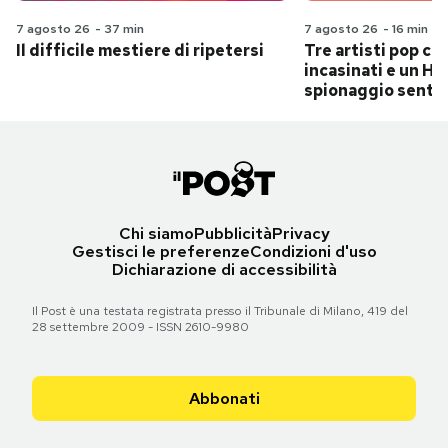
7 agosto 26
-
37 min
7 agosto 26
-
16 min
Il difficile mestiere di ripetersi
Tre artisti pop ch
incasinati e un Hit
spionaggio senti
Chi siamo
Pubblicità
Privacy
Gestisci le preferenze
Condizioni d'uso
Dichiarazione di accessibilità
Il Post è una testata registrata presso il Tribunale di Milano, 419 del
28 settembre 2009 - ISSN 2610-9980
Abbonati