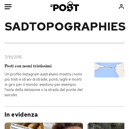
Auto
SADTOPOGRAPHIES
HOME
Italia
Moda
Mondo
Libri
7/10/2015
Politica
Consumismi
Posti con nomi tristissimi
Tecnologia
Storie/Idee
Un profilo Instagram australiano mostra i nomi
più tristi e strani di strade, ponti, laghi e monti
Internet
Ok Boomer!
in giro per il mondo: esistono per esempio
Scienza
Media
l'isola della delusione o la strada del ponte del
suicidio
Cultura
Europa
Economia
Altrecose
In evidenza
Sport
Mondiali calcio 2026