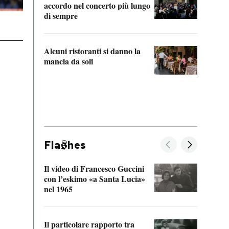
accordo nel concerto più lungo
di sempre
Il ci
parla
Alcuni ristoranti si danno la
nessu
mancia da soli
Fla
hes
Il video di Francesco Guccini
Sulla
con l’eskimo «a Santa Lucia»
vorti
nel 1965
veder
Il particolare rapporto tra
La ve