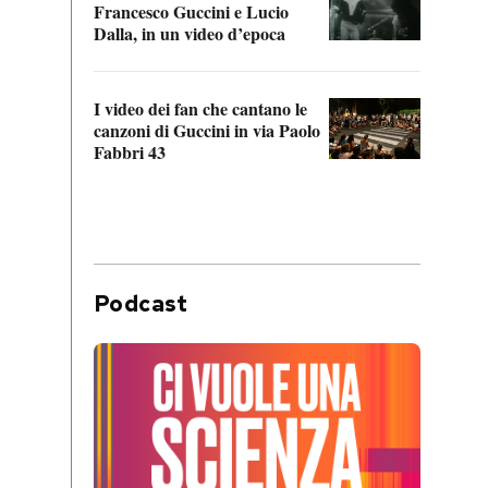
Francesco Guccini e Lucio
“Loco
Dalla, in un video d’epoca
Franc
I video dei fan che cantano le
Il de
canzoni di Guccini in via Paolo
Edoar
Fabbri 43
cappi
Podcast