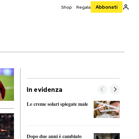
Abbonati
Shop
Regala
In evidenza
Le creme solari spiegate male
FitAc
guerr
Dopo due anni è cambiato
A cos