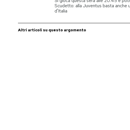
Si gioca questa sera alle 20.45 e pot
Scudetto: alla Juventus basta anche 
d'Italia
PODCAST
Altri articoli su questo argomento
NEWSLETTER
I MIEI PREFERITI
SHOP
CALENDARIO
AREA PERSONALE
Entra