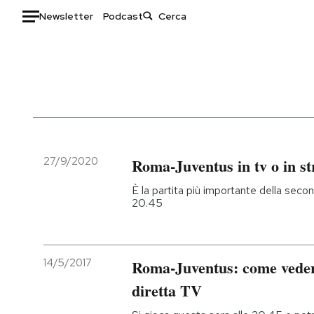
Newsletter
Podcast
Auto
HOME
Italia
Moda
Mondo
Libri
Politica
Consumismi
27/9/2020
Roma-Juventus in tv o in s
Tecnologia
Storie/Idee
È la partita più importante della second
Internet
Ok Boomer!
20.45
Scienza
Media
Cultura
Europa
Economia
Altrecose
14/5/2017
Roma-Juventus: come vederl
Sport
Mondiali calcio 2026
diretta TV