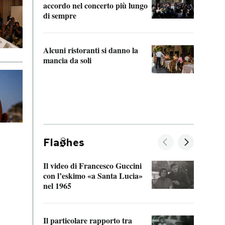
accordo nel concerto più lungo
di sempre
Il ci
parla
Alcuni ristoranti si danno la
nessu
mancia da soli
Fla
hes
Il video di Francesco Guccini
Sulla
con l’eskimo «a Santa Lucia»
vorti
nel 1965
veder
Il particolare rapporto tra
La ve