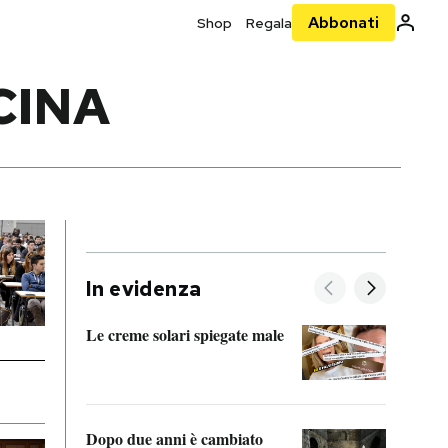
Abbonati
Shop
Regala
CINA
In evidenza
Le creme solari spiegate male
FitAc
guerr
Dopo due anni è cambiato
A cos