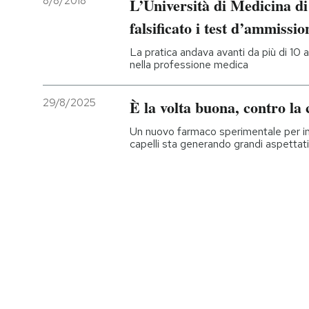
8/8/2018
L’Università di Medicina d
falsificato i test d’ammissi
PODCAST
La pratica andava avanti da più di 10 a
nella professione medica
NEWSLETTER
29/8/2025
È la volta buona, contro la 
I MIEI PREFERITI
Un nuovo farmaco sperimentale per indur
capelli sta generando grandi aspettati
SHOP
CALENDARIO
AREA PERSONALE
Entra