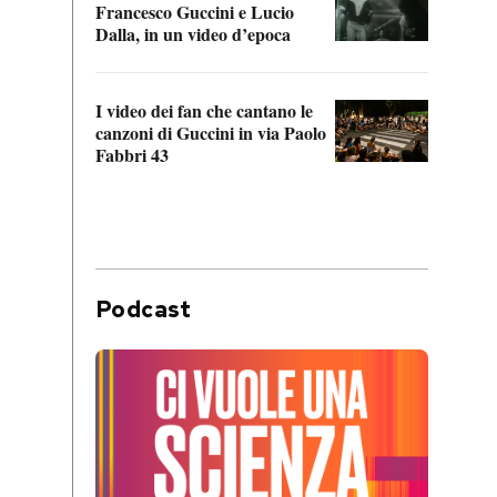
Francesco Guccini e Lucio
“Loco
Dalla, in un video d’epoca
Franc
I video dei fan che cantano le
Il de
canzoni di Guccini in via Paolo
Edoar
Fabbri 43
cappi
Podcast