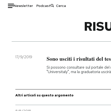
Newsletter
Podcast
Auto
RIS
HOME
Italia
Moda
Mondo
Libri
Politica
Consumismi
17/9/2019
Sono usciti i risultati del t
Tecnologia
Storie/Idee
Si possono consultare sul portale del 
Internet
Ok Boomer!
"Universitaly", ma la graduatoria uscirà
Scienza
Media
Cultura
Europa
Economia
Altrecose
Altri articoli su questo argomento
Sport
Mondiali calcio 2026