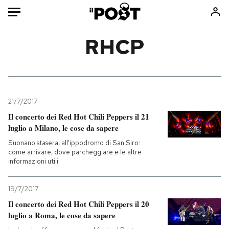
Auto
RHCP
HOME
Italia
Moda
Mondo
Libri
21/7/2017
Politica
Consumismi
Il concerto dei Red Hot Chili Peppers il 21
luglio a Milano, le cose da sapere
Tecnologia
Storie/Idee
Suonano stasera, all'ippodromo di San Siro:
Internet
Ok Boomer!
come arrivare, dove parcheggiare e le altre
Scienza
Media
informazioni utili
Cultura
Europa
Economia
Altrecose
19/7/2017
Il concerto dei Red Hot Chili Peppers il 20
Sport
Mondiali calcio 2026
luglio a Roma, le cose da sapere