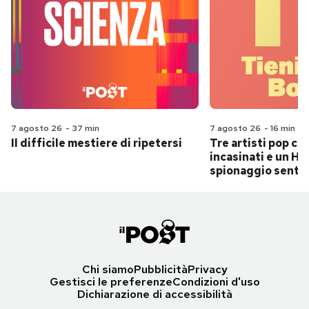
7 agosto 26
-
37 min
7 agosto 26
-
16 min
Il difficile mestiere di ripetersi
Tre artisti pop ch
incasinati e un Hit
spionaggio senti
Chi siamo
Pubblicità
Privacy
Gestisci le preferenze
Condizioni d'uso
Dichiarazione di accessibilità