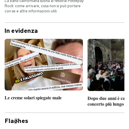
La band californiana suona al festival Postepay
Rock: come arrivare, cosa non si può portare
con se e altre informazioni utili
PODCAST
In evidenza
NEWSLETTER
I MIEI PREFERITI
SHOP
CALENDARIO
Le creme solari spiegate male
Dopo due anni è camb
concerto più lungo d
AREA PERSONALE
Entra
Fla
hes