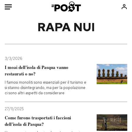
Auto
RAPA NUI
HOME
Italia
Moda
Mondo
Libri
3/3/2026
Politica
Consumismi
I moai dell’isola di Pasqua vanno
restaurati o no?
Tecnologia
Storie/Idee
I famosi monoliti sono essenziali per il turismo e
Internet
Ok Boomer!
si stanno disintegrando, ma per la popolazione
Scienza
Media
ci sono altri aspetti da considerare
Cultura
Europa
Economia
Altrecose
27/11/2025
Come furono trasportati i faccioni
Sport
Mondiali calcio 2026
dell’isola di Pasqua?