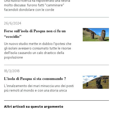
Una nuova ricerca ha rispolverato una teoria
molto discussa: furono fatti "camminare"
facendoli dondolare con le corde
PODCAST
26/6/2024
NEWSLETTER
Forse sull’isola di Pasqua non ci fu un
“ecocidio”
I MIEI PREFERITI
Un nuovo studio mette in dubbio l'ipotesi che
gli isolani avessero consumato tutte le risorse
dell'isola causando un calo drastico della
popolazione
SHOP
18/3/2018
CALENDARIO
L’isola di Pasqua si sta consumando ?
L'innalzamento dei mari minaccia uno dei posti
più remoti al mondo e con una storia unica
AREA PERSONALE
Entra
Altri articoli su questo argomento