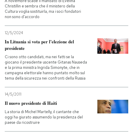
A novembre scade il mandato di Evelina
Christillin e sembra che il ministero della
Cultura voglia sostituirla, ma i soci fondatori
PODCAST
non sono d'accordo
NEWSLETTER
12/5/2024
In Lituania si vota per l’elezione del
presidente
I MIEI PREFERITI
Ci sono otto candidati, ma nei fatti se la
giocano il presidente uscente Gitanas Nauseda
e la prima ministra Ingrida Simonyte, che in
SHOP
campagna elettorale hanno puntato molto sul
tema della sicurezza nei confronti della Russia
CALENDARIO
14/5/2011
Il nuovo presidente di Haiti
AREA PERSONALE
La storia di Michel Martelly, il cantante che
oggi ha giurato assumendo la presidenza del
Entra
paese da ricostruire