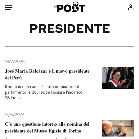
Auto
PRESIDENTE
HOME
Italia
Moda
Mondo
Libri
19/2/2026
Politica
Consumismi
José Maria Balcázar è il nuovo presidente
del Perù
Tecnologia
Storie/Idee
Il nono in dieci anni: è stato nominato dal
Internet
Ok Boomer!
parlamento, e dovrebbe lasciare l'incarico il
Scienza
Media
28 luglio
Cultura
Europa
Economia
Altrecose
17/6/2024
C’è una questione intorno alla nomina del
Sport
Mondiali calcio 2026
presidente del Museo Egizio di Torino