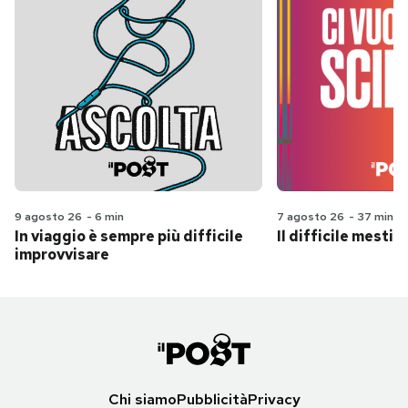
9 agosto 26
-
6 min
7 agosto 26
-
37 min
In viaggio è sempre più difficile
Il difficile mestie
improvvisare
Chi siamo
Pubblicità
Privacy