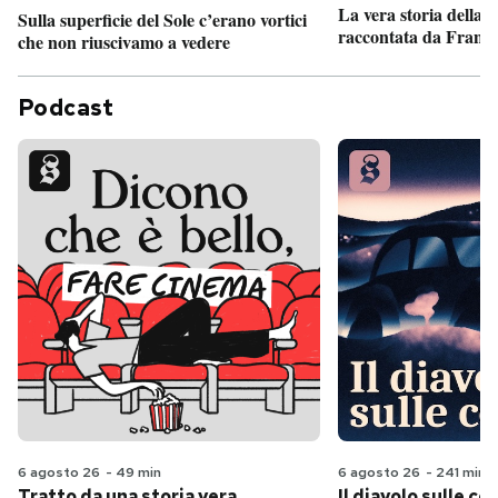
La vera storia della
Sulla superficie del Sole c’erano vortici
raccontata da France
che non riuscivamo a vedere
Podcast
6 agosto 26
-
49 min
6 agosto 26
-
241 min
Tratto da una storia vera
Il diavolo sulle col