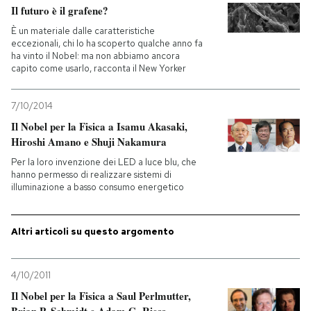
Il futuro è il grafene?
PODCAST
È un materiale dalle caratteristiche
eccezionali, chi lo ha scoperto qualche anno fa
ha vinto il Nobel: ma non abbiamo ancora
capito come usarlo, racconta il New Yorker
NEWSLETTER
7/10/2014
I MIEI PREFERITI
Il Nobel per la Fisica a Isamu Akasaki,
Hiroshi Amano e Shuji Nakamura
Per la loro invenzione dei LED a luce blu, che
SHOP
hanno permesso di realizzare sistemi di
illuminazione a basso consumo energetico
CALENDARIO
Altri articoli su questo argomento
AREA PERSONALE
4/10/2011
Entra
Il Nobel per la Fisica a Saul Perlmutter,