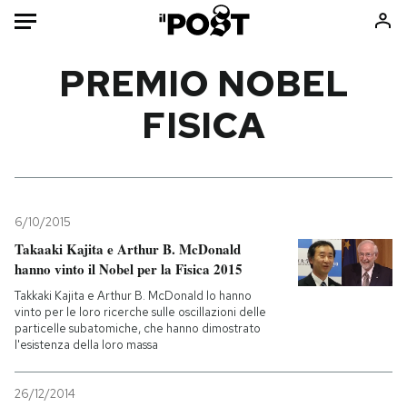
Auto
PREMIO NOBEL
FISICA
HOME
Italia
Moda
Mondo
Libri
Politica
Consumismi
6/10/2015
Tecnologia
Storie/Idee
Takaaki Kajita e Arthur B. McDonald
Internet
Ok Boomer!
hanno vinto il Nobel per la Fisica 2015
Scienza
Media
Takkaki Kajita e Arthur B. McDonald lo hanno
Cultura
Europa
vinto per le loro ricerche sulle oscillazioni delle
particelle subatomiche, che hanno dimostrato
Economia
Altrecose
l'esistenza della loro massa
Sport
Mondiali calcio 2026
26/12/2014