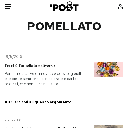
Auto
POMELLATO
HOME
Italia
Moda
Mondo
Libri
19/5/2016
Politica
Consumismi
Perché Pomellato è diverso
Tecnologia
Storie/Idee
Per le linee curve e innovative dei suoi gioielli
e le pietre semi-preziose colorate e dai tagli
Internet
Ok Boomer!
originali, che non fa nessun altro
Scienza
Media
Cultura
Europa
Altri articoli su questo argomento
Economia
Altrecose
Sport
Mondiali calcio 2026
21/11/2018