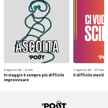
9 agosto 26
-
6 min
7 agosto 26
-
37 min
In viaggio è sempre più difficile
Il difficile mestie
improvvisare