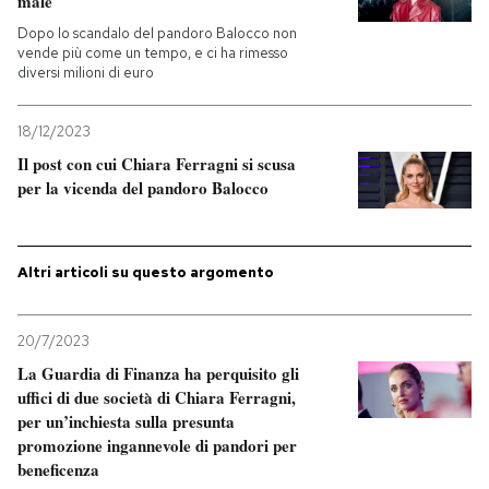
male
Dopo lo scandalo del pandoro Balocco non
PODCAST
vende più come un tempo, e ci ha rimesso
diversi milioni di euro
NEWSLETTER
18/12/2023
Il post con cui Chiara Ferragni si scusa
per la vicenda del pandoro Balocco
I MIEI PREFERITI
SHOP
Altri articoli su questo argomento
CALENDARIO
20/7/2023
La Guardia di Finanza ha perquisito gli
uffici di due società di Chiara Ferragni,
AREA PERSONALE
per un’inchiesta sulla presunta
promozione ingannevole di pandori per
Entra
beneficenza