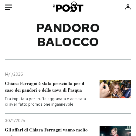
Auto
PANDORO
BALOCCO
HOME
Italia
Moda
Mondo
Libri
Politica
Consumismi
14/1/2026
Tecnologia
Storie/Idee
Chiara Ferragni è stata prosciolta per il
Internet
Ok Boomer!
caso dei pandori e delle uova di Pasqua
Scienza
Media
Era imputata per truffa aggravata e accusata
Cultura
Europa
di aver fatto promozione ingannevole
Economia
Altrecose
30/4/2025
Sport
Mondiali calcio 2026
Gli affari di Chiara Ferragni vanno molto