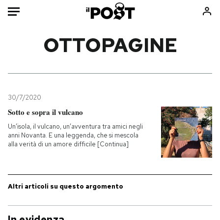
Auto
OTTOPAGINE
HOME
Italia
Moda
Mondo
Libri
30/7/2020
Politica
Consumismi
Sotto e sopra il vulcano
Tecnologia
Storie/Idee
Un’isola, il vulcano, un’avventura tra amici negli
anni Novanta. E una leggenda, che si mescola
Internet
Ok Boomer!
alla verità di un amore difficile [Continua]
Scienza
Media
Cultura
Europa
Economia
Altrecose
Altri articoli su questo argomento
Sport
Mondiali calcio 2026
In evidenza