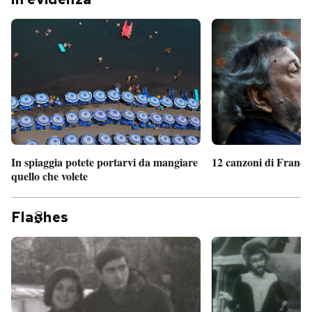
PODCAST
NEWSLETTER
I MIEI PREFERITI
In spiaggia potete portarvi da mangiare
12 canzoni di France
SHOP
quello che volete
CALENDARIO
Fla
hes
AREA PERSONALE
Entra