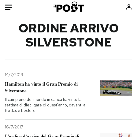
Auto
ORDINE ARRIVO
SILVERSTONE
HOME
Italia
Moda
Mondo
Libri
Politica
Consumismi
14/7/2019
Tecnologia
Storie/Idee
Hamilton ha vinto il Gran Premio di
Internet
Ok Boomer!
Silverstone
Scienza
Media
Il campione del mondo in carica ha vinto la
Cultura
Europa
settima di dieci gare di quest'anno, davanti a
Bottas e Leclerc
Economia
Altrecose
Sport
Mondiali calcio 2026
16/7/2017
L’ordine d’arrivo del Gran Premio di