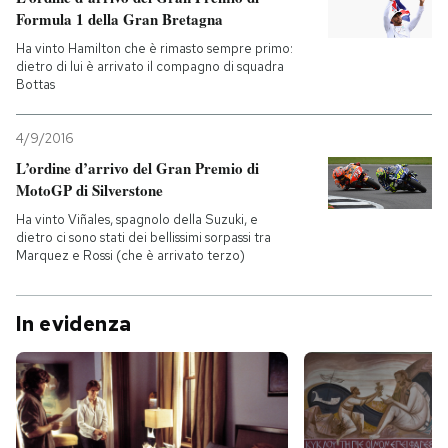
Formula 1 della Gran Bretagna
PODCAST
Ha vinto Hamilton che è rimasto sempre primo:
dietro di lui è arrivato il compagno di squadra
Bottas
NEWSLETTER
4/9/2016
L’ordine d’arrivo del Gran Premio di
I MIEI PREFERITI
MotoGP di Silverstone
Ha vinto Viñales, spagnolo della Suzuki, e
dietro ci sono stati dei bellissimi sorpassi tra
SHOP
Marquez e Rossi (che è arrivato terzo)
CALENDARIO
In evidenza
AREA PERSONALE
Entra