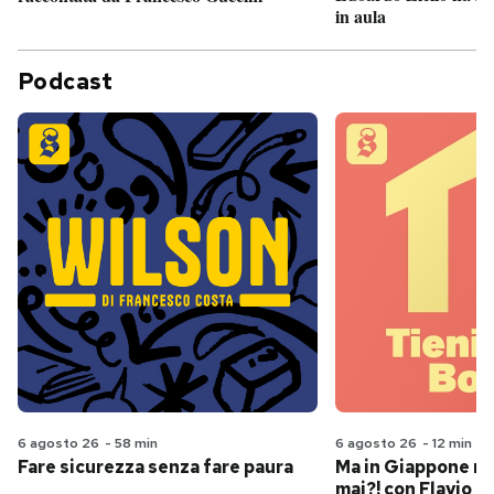
in aula
Podcast
6 agosto 26
-
58 min
6 agosto 26
-
12 min
Fare sicurezza senza fare paura
Ma in Giappone n
mai?! con Flavio Pa