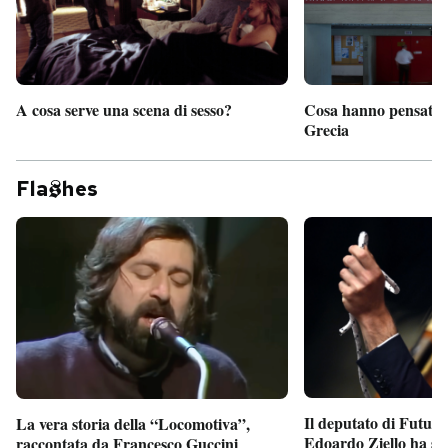
A cosa serve una scena di sesso?
Cosa hanno pensato d
Grecia
Fla
hes
Il deputato di Futur
La vera storia della “Locomotiva”,
Edoardo Ziello ha sv
raccontata da Francesco Guccini